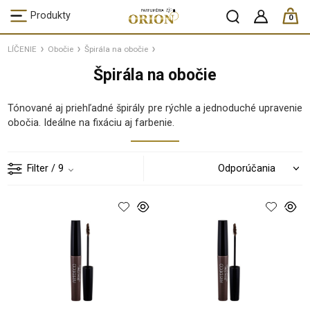
ks /
Produkty
0
LÍČENIE
Obočie
Špirála na obočie
Špirála na obočie
Tónované aj priehľadné špirály pre rýchle a jednoduché upravenie
obočia. Ideálne na fixáciu aj farbenie.
Filter
/ 9