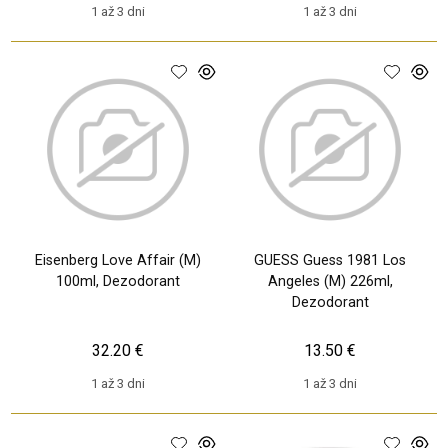
1 až 3 dni
1 až 3 dni
Eisenberg Love Affair (M)
GUESS Guess 1981 Los
100ml, Dezodorant
Angeles (M) 226ml,
Dezodorant
32.20 €
13.50 €
1 až 3 dni
1 až 3 dni