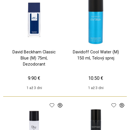
David Beckham Classic
Davidoff Cool Water (M)
Blue (M) 75ml,
150 ml, Telový sprej
Dezodorant
9.90 €
10.50 €
1 až 3 dni
1 až 3 dni