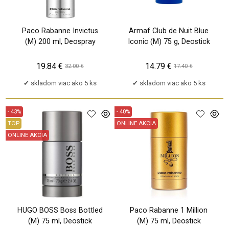
Paco Rabanne Invictus
Armaf Club de Nuit Blue
(M) 200 ml, Deospray
Iconic (M) 75 g, Deostick
19.84 €
14.79 €
32.00 €
17.40 €
skladom viac ako 5 ks
skladom viac ako 5 ks
- 43%
- 40%
TOP
ONLINE AKCIA
ONLINE AKCIA
HUGO BOSS Boss Bottled
Paco Rabanne 1 Million
(M) 75 ml, Deostick
(M) 75 ml, Deostick