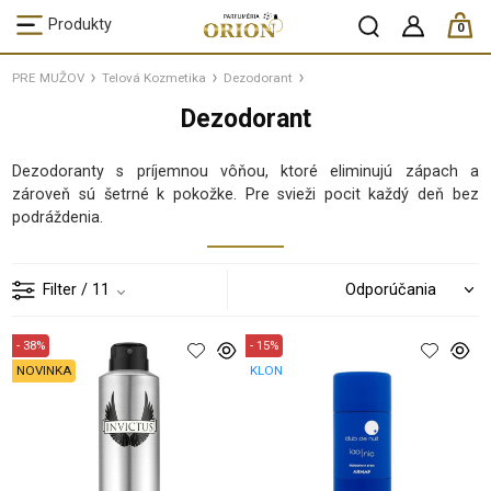
ks /
Produkty
0
PRE MUŽOV
Telová Kozmetika
Dezodorant
Dezodorant
Dezodoranty s príjemnou vôňou, ktoré eliminujú zápach a
zároveň sú šetrné k pokožke. Pre svieži pocit každý deň bez
podráždenia.
Filter
/ 11
- 38%
- 15%
NOVINKA
KLON