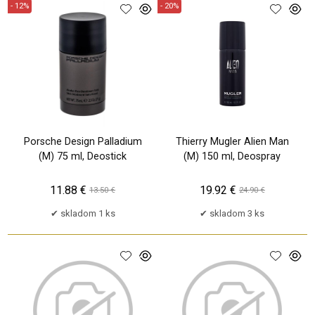
- 12%
- 20%
Porsche Design Palladium
Thierry Mugler Alien Man
(M) 75 ml, Deostick
(M) 150 ml, Deospray
11.88 €
19.92 €
13.50 €
24.90 €
skladom 1 ks
skladom 3 ks