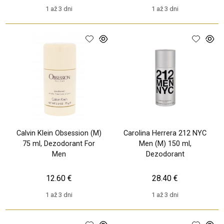
1 až 3 dni
1 až 3 dni
Calvin Klein Obsession (M)
Carolina Herrera 212 NYC
75 ml, Dezodorant For
Men (M) 150 ml,
Men
Dezodorant
12.60 €
28.40 €
1 až 3 dni
1 až 3 dni