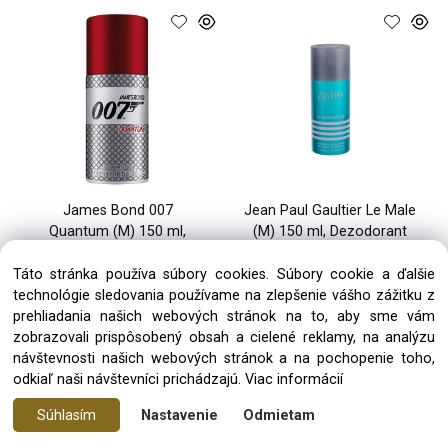
James Bond 007
Jean Paul Gaultier Le Male
Quantum (M) 150 ml,
(M) 150 ml, Dezodorant
Dezodorant
Táto stránka používa súbory cookies. Súbory cookie a ďalšie
technológie sledovania používame na zlepšenie vášho zážitku z
5.80 €
32.00 €
prehliadania našich webových stránok na to, aby sme vám
1 až 3 dni
1 až 3 dni
zobrazovali prispôsobený obsah a cielené reklamy, na analýzu
návštevnosti našich webových stránok a na pochopenie toho,
odkiaľ naši návštevníci prichádzajú.
Viac informácií
Súhlasím
Nastavenie
Odmietam