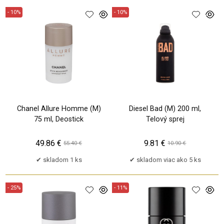
- 10%
- 10%
Chanel Allure Homme (M)
Diesel Bad (M) 200 ml,
75 ml, Deostick
Telový sprej
49.86 €
9.81 €
55.40 €
10.90 €
skladom 1 ks
skladom viac ako 5 ks
- 25%
- 11%