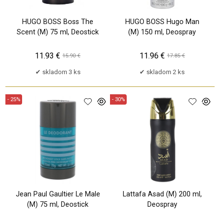
HUGO BOSS Boss The
HUGO BOSS Hugo Man
Scent (M) 75 ml, Deostick
(M) 150 ml, Deospray
11.93 €
11.96 €
15.90 €
17.85 €
skladom 3 ks
skladom 2 ks
- 25%
- 30%
Jean Paul Gaultier Le Male
Lattafa Asad (M) 200 ml,
(M) 75 ml, Deostick
Deospray