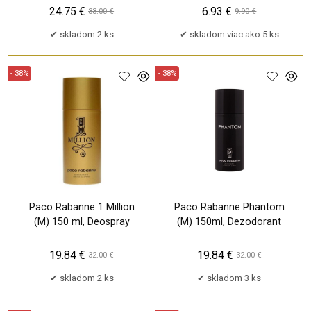
24.75 €
6.93 €
33.00 €
9.90 €
skladom 2 ks
skladom viac ako 5 ks
- 38%
- 38%
Paco Rabanne 1 Million
Paco Rabanne Phantom
(M) 150 ml, Deospray
(M) 150ml, Dezodorant
19.84 €
19.84 €
32.00 €
32.00 €
skladom 2 ks
skladom 3 ks