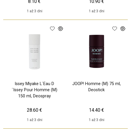
8.10 €
10.90 €
1 až 3 dni
1 až 3 dni
Issey Miyake L´Eau D
JOOP! Homme (M) 75 ml,
´Issey Pour Homme (M)
Deostick
150 ml, Deospray
28.60 €
14.40 €
1 až 3 dni
1 až 3 dni