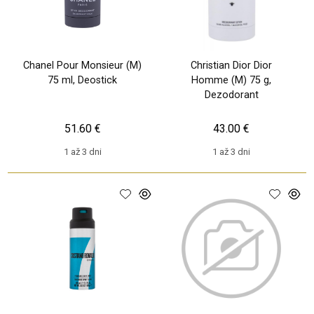
Chanel Pour Monsieur (M)
Christian Dior Dior
75 ml, Deostick
Homme (M) 75 g,
Dezodorant
51.60 €
43.00 €
1 až 3 dni
1 až 3 dni