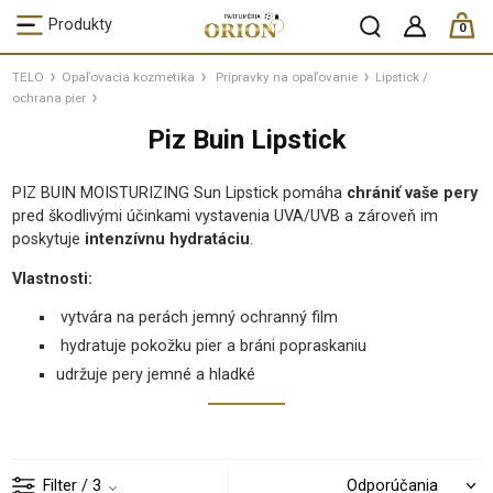
ks /
Produkty
0
TELO
Opaľovacia kozmetika
Prípravky na opaľovanie
Lipstick /
ochrana pier
Piz Buin Lipstick
PIZ BUIN MOISTURIZING Sun Lipstick pomáha
chrániť vaše pery
pred škodlivými účinkami vystavenia UVA/UVB a zároveň im
poskytuje
intenzívnu hydratáciu
.
Vlastnosti:
vytvára na perách jemný ochranný film
hydratuje pokožku pier a bráni popraskaniu
udržuje pery jemné a hladké
Filter
/ 3