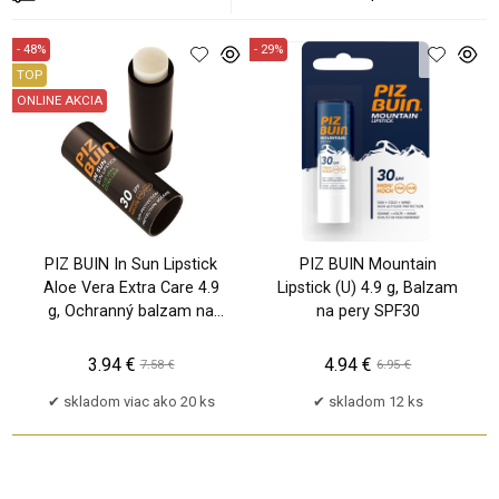
- 48%
- 29%
TOP
ONLINE AKCIA
PU
PIZ BUIN In Sun Lipstick
PIZ BUIN Mountain
Aloe Vera Extra Care 4.9
Lipstick (U) 4.9 g, Balzam
g, Ochranný balzam na
na pery SPF30
pery SPF30 (U)
3.94 €
4.94 €
7.58 €
6.95 €
skladom viac ako 20 ks
skladom 12 ks