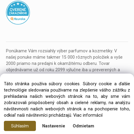
Ponúkame Vám rozsiahly výber parfumov a kozmetiky. V
našej ponuke máme takmer 15 000 rôznych položiek a vyše
2000 priamo na predajni k okamžitému odberu. Tovar
objednávame už od roku 2099 výlučne iba u preverených a
kvalitných veľkoobchodných dodávateľov z celej EU.
Táto stránka používa súbory cookies. Súbory cookie a ďalšie
technológie sledovania používame na zlepšenie vášho zážitku z
prehliadania našich webových stránok na to, aby sme vám
zobrazovali prispôsobený obsah a cielené reklamy, na analýzu
návštevnosti našich webových stránok a na pochopenie toho,
Copyright © 2026 Parfumeria ORION, All rights reserved
odkiaľ naši návštevníci prichádzajú.
Viac informácií
Súhlasím
Nastavenie
Odmietam
Vytvorené systémom ClickEshop.sk