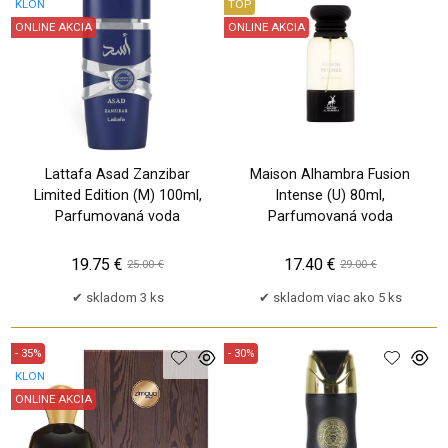
KLON
TOP
ONLINE AKCIA
ONLINE AKCIA
Lattafa Asad Zanzibar
Maison Alhambra Fusion
Limited Edition (M) 100ml,
Intense (U) 80ml,
Parfumovaná voda
Parfumovaná voda
19.75 €
17.40 €
25.00 €
29.00 €
skladom 3 ks
skladom viac ako 5 ks
- 35%
- 30%
KLON
ONLINE AKCIA