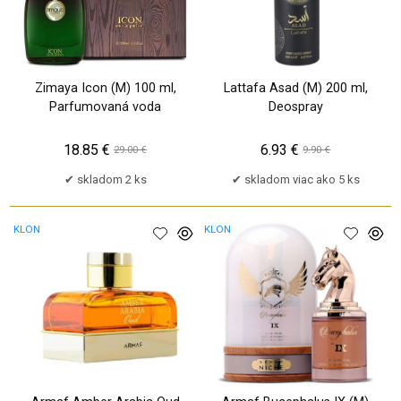
Zimaya Icon (M) 100 ml,
Lattafa Asad (M) 200 ml,
Parfumovaná voda
Deospray
18.85 €
6.93 €
29.00 €
9.90 €
skladom 2 ks
skladom viac ako 5 ks
KLON
KLON