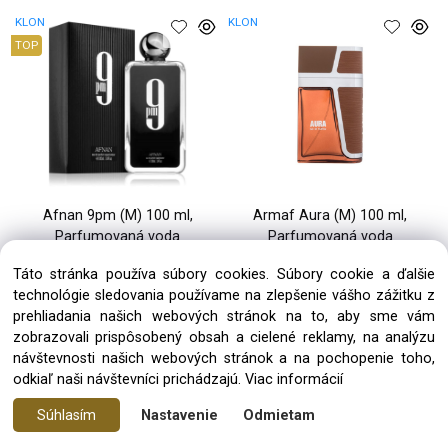
KLON
KLON
TOP
Afnan 9pm (M) 100 ml,
Armaf Aura (M) 100 ml,
Parfumovaná voda
Parfumovaná voda
Táto stránka používa súbory cookies. Súbory cookie a ďalšie
30.70 €
19.90 €
technológie sledovania používame na zlepšenie vášho zážitku z
prehliadania našich webových stránok na to, aby sme vám
1 až 3 dni
1 až 3 dni
zobrazovali prispôsobený obsah a cielené reklamy, na analýzu
návštevnosti našich webových stránok a na pochopenie toho,
KLON
KLON
odkiaľ naši návštevníci prichádzajú.
Viac informácií
Súhlasím
Nastavenie
Odmietam