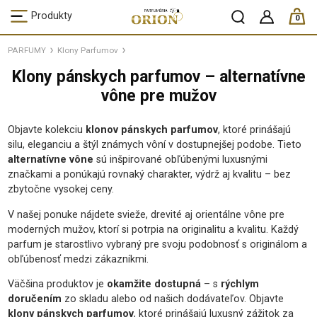
ks /
Produkty
0
PARFUMY
Klony Parfumov
Klony pánskych parfumov – alternatívne
vône pre mužov
Objavte kolekciu
klonov pánskych parfumov
, ktoré prinášajú
silu, eleganciu a štýl známych vôní v dostupnejšej podobe. Tieto
alternatívne vône
sú inšpirované obľúbenými luxusnými
značkami a ponúkajú rovnaký charakter, výdrž aj kvalitu – bez
zbytočne vysokej ceny.
V našej ponuke nájdete svieže, drevité aj orientálne vône pre
moderných mužov, ktorí si potrpia na originalitu a kvalitu. Každý
parfum je starostlivo vybraný pre svoju podobnosť s originálom a
obľúbenosť medzi zákazníkmi.
Väčšina produktov je
okamžite dostupná
– s
rýchlym
doručením
zo skladu alebo od našich dodávateľov. Objavte
klony pánskych parfumov
, ktoré prinášajú luxusný zážitok za