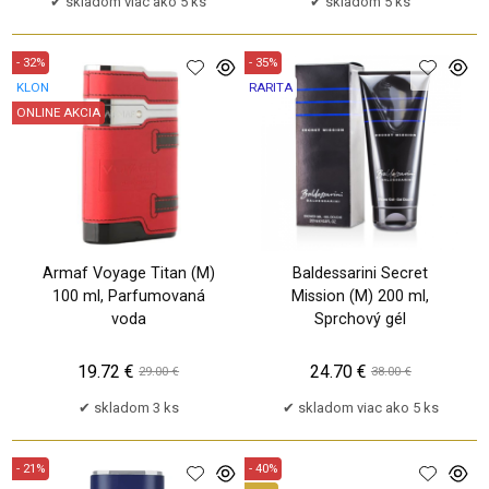
skladom viac ako 5 ks
skladom 5 ks
- 32%
- 35%
KLON
RARITA
ONLINE AKCIA
Armaf Voyage Titan (M)
Baldessarini Secret
100 ml, Parfumovaná
Mission (M) 200 ml,
voda
Sprchový gél
19.72 €
24.70 €
29.00 €
38.00 €
skladom 3 ks
skladom viac ako 5 ks
- 21%
- 40%