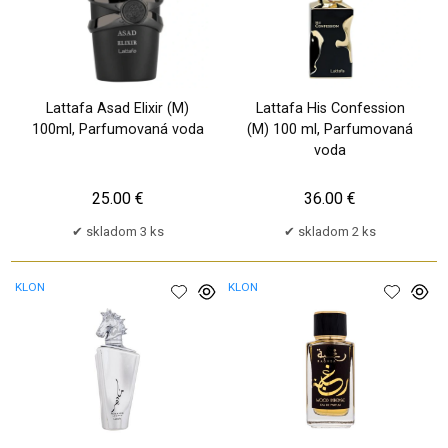
Lattafa Asad Elixir (M)
Lattafa His Confession
100ml, Parfumovaná voda
(M) 100 ml, Parfumovaná
voda
25.00 €
36.00 €
skladom 3 ks
skladom 2 ks
KLON
KLON