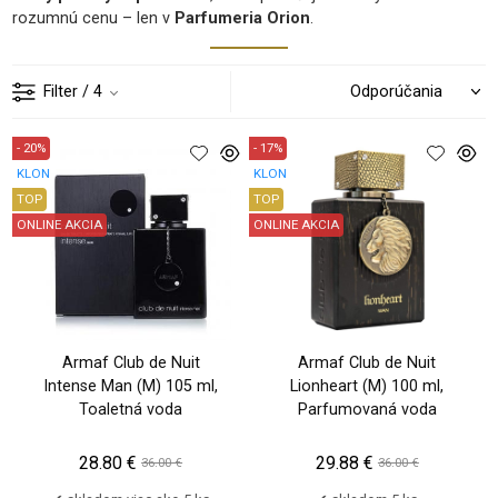
rozumnú cenu – len v
Parfumeria Orion
.
Filter
/ 4
- 20%
- 17%
KLON
KLON
TOP
TOP
ONLINE AKCIA
ONLINE AKCIA
Armaf Club de Nuit
Armaf Club de Nuit
Intense Man (M) 105 ml,
Lionheart (M) 100 ml,
Toaletná voda
Parfumovaná voda
28.80 €
29.88 €
36.00 €
36.00 €