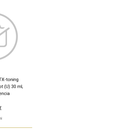
TX-toning
t (U) 30 ml,
encia
€
ni