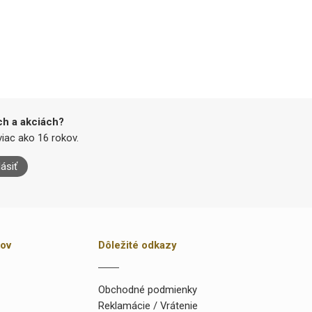
ch a akciách?
iac ako 16 rokov.
lásiť
kov
Dôležité odkazy
Obchodné podmienky
Reklamácie / Vrátenie