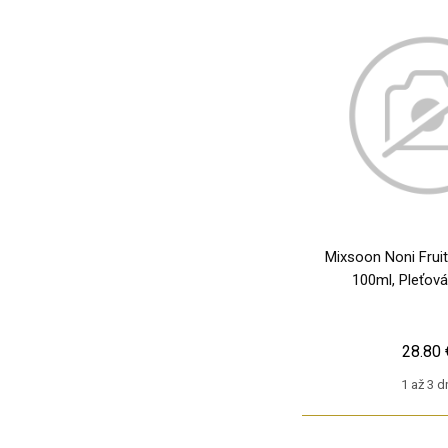
Mixsoon Noni Frui
100ml, Pleťov
28.80 
1 až 3 d