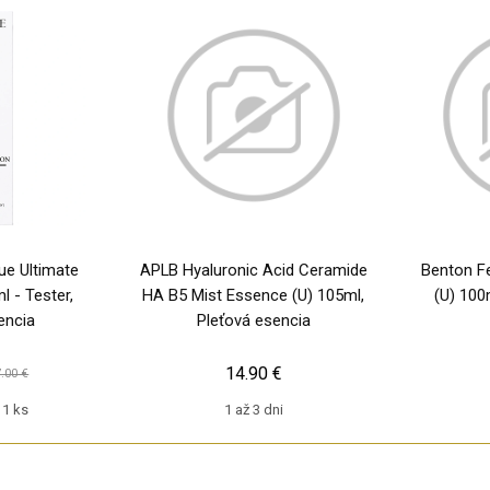
ue Ultimate
APLB Hyaluronic Acid Ceramide
Benton F
l - Tester,
HA B5 Mist Essence (U) 105ml,
(U) 100
encia
Pleťová esencia
14.90 €
.00 €
1 ks
1 až 3 dni