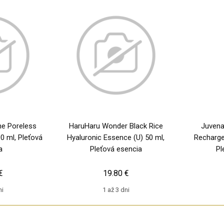
e Poreless
HaruHaru Wonder Black Rice
Juvena
0 ml, Pleťová
Hyaluronic Essence (U) 50 ml,
Recharge
a
Pleťová esencia
Pl
€
19.80 €
ni
1 až 3 dni