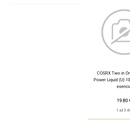
COSRX Two in On
Power Liquid (U) 10
esenci
19.80 
1 až 3 d