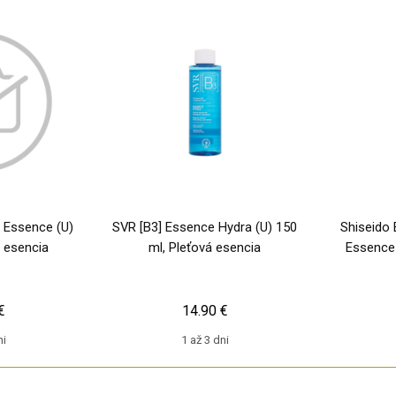
t Essence (U)
SVR [B3] Essence Hydra (U) 150
Shiseido 
á esencia
ml, Pleťová esencia
Essence 
€
14.90 €
ni
1 až 3 dni