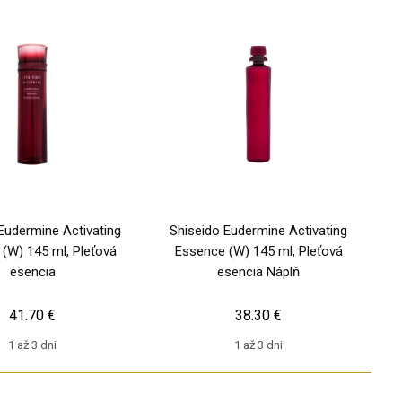
Eudermine Activating
Shiseido Eudermine Activating
(W) 145 ml, Pleťová
Essence (W) 145 ml, Pleťová
esencia
esencia Náplň
41.70 €
38.30 €
1 až 3 dni
1 až 3 dni