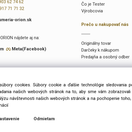
903 62 74 62
Čo je Tester
917 71 71 32
Výrobcovia
umeria-orion.sk
Prečo u nakupovať nás
ORION nájdete aj na:
Originálny tovar
am
Meta(Facebook)
Darčeky k nákupom
Predajňa a osobný odber
súbory cookies. Súbory cookie a ďalšie technológie sledovania 
onuke máme takmer 15 000 rôznych položiek a vyše 2000 priamo na
iadania našich webových stránok na to, aby sme vám zobrazoval
99 výlučne iba u preverených a kvalitných veľkoobchodných dodávat
alýzu návštevnosti našich webových stránok a na pochopenie toho, 
mácií
Copyright © 2026 Parfumeria ORION, All rights reserved
astavenie
Odmietam