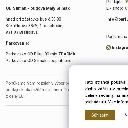
Predajňa:
0
OD Slimák - budova Malý Slimák
E - shop:
0
hneď pri zástavke bus č.50,98
info@parf
Kukučínova 38/A, 1.poschodie,
831 03 Bratislava
Parfumériu 
Parkovanie:
Instagr
Parkovisko OD Billa: 90 min ZDARMA
Parkovisko OD Slimák: spoplatnené
Táto stránka používa 
Ponúkame Vám rozsiahly výber parfumov a kozmetiky. V našej p
vášho zážitku z prehl
predajni k okamžitému odberu. Tovar objednávame už od roku 20
cielené reklamy, na an
z celej EU.
prichádzajú.
Viac infor
Súhlasím
N