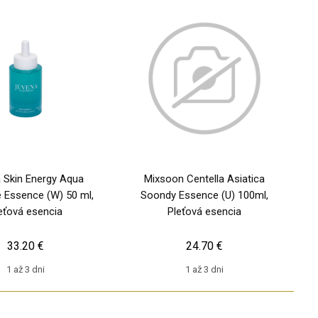
 Skin Energy Aqua
Mixsoon Centella Asiatica
 Essence (W) 50 ml,
Soondy Essence (U) 100ml,
eťová esencia
Pleťová esencia
33.20 €
24.70 €
1 až 3 dni
1 až 3 dni