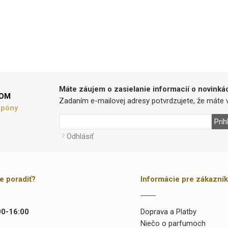
Máte záujem o zasielanie informacií o novinká
LOM
Zadaním e-mailovej adresy potvrdzujete, že máte v
upóny
Prih
Odhlásiť
te poradiť?
Informácie pre zákazní
00-16:00
Doprava a Platby
Niečo o parfumoch