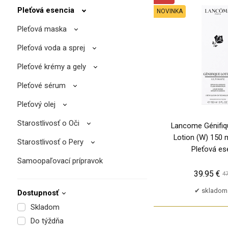
Pleťová esencia
NOVINKA
Pleťová maska
Pleťová voda a sprej
Pleťové krémy a gely
Pleťové sérum
Pleťový olej
Starostlivosť o Oči
Lancome Génifiq
Lotion (W) 150 m
Starostlivosť o Pery
Pleťová es
Samoopaľovací prípravok
39.95 €
47
skladom 
Dostupnosť
Skladom
Do týždňa