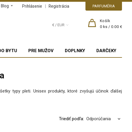
Blog
|
Prihlásenie
Registrácia
PARFUMÉRIA
Košík
€ / EUR
0
ks /
0.00 €
DO BYTU
PRE MUŽOV
DOPLNKY
DARČEKY
ia
etky typy pleti. Unisex produkty, ktoré zvyšujú účinok ďalšej
Triediť podľa: