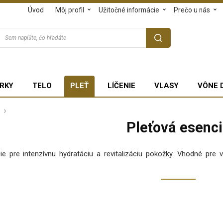
Úvod
Môj profil
Užitočné informácie
Prečo u nás
RKY
TELO
PLEŤ
LÍČENIE
VLASY
VÔNE 
Pleťová esenc
 pre intenzívnu hydratáciu a revitalizáciu pokožky. Vhodné pre vš