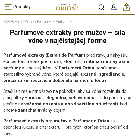
ks /
Produkty
0
PARFUMY
Pánske Parfumy
Parfum
Parfumové extrakty pre mužov – sila
vône v najčistejšej forme
Parfumové extrakty (Extrait de Parfum)
predstavujú najvyššiu
koncentráciu vône pre mužov, ktorí milujú
intenzívne a výrazné
parfumy
s dlhou výdržou. V
Parfumerii Orion
ponúkame
starostlivo vybrané vône, ktoré spájajú
luxusné ingrediencie,
precíznu kompozíciu a dokonalú harmóniu tónov
.
Stačí len malé množstvo na pokožke, aby sa vôňa rozvinula do
plnej hĺbky –
mužná, elegantná, sebavedomá
. Tieto parfumy sú
ideálne na
večerné nosenie alebo špeciálne príležitosti
, keď
chcete zanechať trvácny dojem.
Parfumové extrakty pre mužov z Parfumerie Orion
sú
esenciou luxusu a charakteru – pre tých, ktorí sa chcú odlíšiť od
davu.