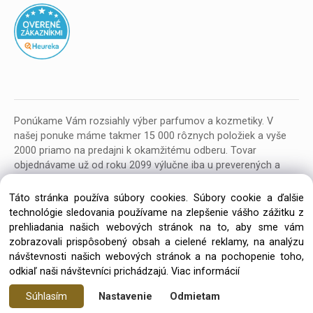
Ponúkame Vám rozsiahly výber parfumov a kozmetiky. V
našej ponuke máme takmer 15 000 rôznych položiek a vyše
2000 priamo na predajni k okamžitému odberu. Tovar
objednávame už od roku 2099 výlučne iba u preverených a
kvalitných veľkoobchodných dodávateľov z celej EU.
Táto stránka používa súbory cookies. Súbory cookie a ďalšie
technológie sledovania používame na zlepšenie vášho zážitku z
prehliadania našich webových stránok na to, aby sme vám
zobrazovali prispôsobený obsah a cielené reklamy, na analýzu
návštevnosti našich webových stránok a na pochopenie toho,
Copyright © 2026 Parfumeria ORION, All rights reserved
odkiaľ naši návštevníci prichádzajú.
Viac informácií
Súhlasím
Nastavenie
Odmietam
Vytvorené systémom ClickEshop.sk