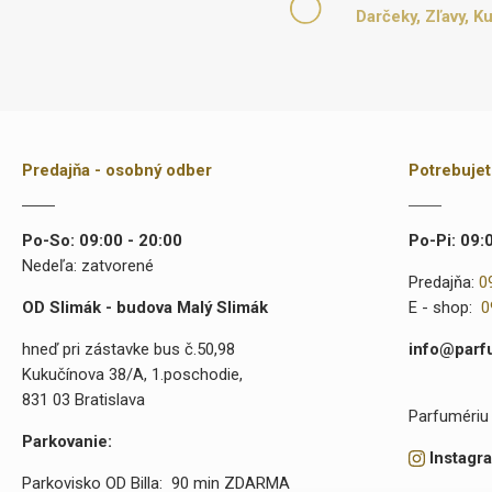
Darčeky, Zľavy, K
Predajňa - osobný odber
Potrebuje
Po-So: 09:00 - 20:00
Po-Pi: 09:
Nedeľa: zatvorené
Predajňa:
0
OD Slimák - budova Malý Slimák
E - shop:
0
hneď pri zástavke bus č.50,98
info@parf
Kukučínova 38/A, 1.poschodie,
831 03 Bratislava
Parfumériu 
Parkovanie:
Instagr
Parkovisko OD Billa: 90 min ZDARMA