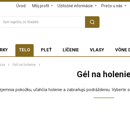
Úvod
Môj profil
Užitočné informácie
Prečo u nás
RKY
TELO
PLEŤ
LÍČENIE
VLASY
VÔNE 
cia
Gél na holenie
Gél na holeni
 zjemnia pokožku, uľahčia holenie a zabraňujú podráždeniu. Vyberte si