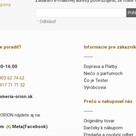
Zadaním e-mailovej adresy potvrdzujete, že máte v
upóny
Prih
Odhlásiť
te poradiť?
Informácie pre zákazní
00-16:00
Doprava a Platby
Niečo o parfumoch
903 62 74 62
Čo je Tester
917 71 71 32
Výrobcovia
umeria-orion.sk
Prečo u nakupovať nás
ORION nájdete aj na:
Originálny tovar
am
Meta(Facebook)
Darčeky k nákupom
Predajňa a osobný odber