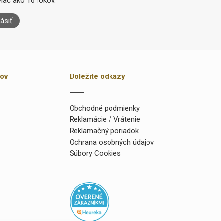
iac ako 16 rokov.
lásiť
kov
Dôležité odkazy
Obchodné podmienky
Reklamácie / Vrátenie
Reklamačný poriadok
Ochrana osobných údajov
Súbory Cookies