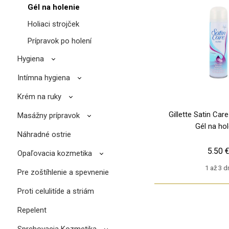
Gél na holenie
Holiaci strojček
Prípravok po holení
Hygiena
Intímna hygiena
Krém na ruky
Gillette Satin Car
Masážny prípravok
Gél na hol
Náhradné ostrie
5.50 
Opaľovacia kozmetika
1 až 3 d
Pre zoštíhlenie a spevnenie
Proti celulitíde a striám
Repelent
Sprchovacia Kozmetika