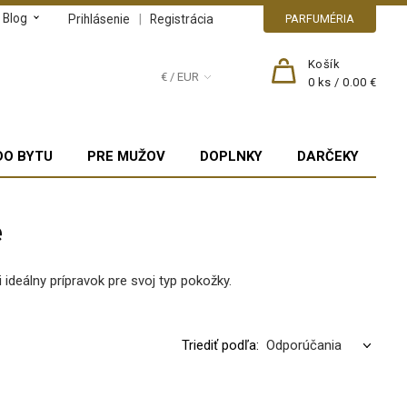
Blog
|
Prihlásenie
Registrácia
PARFUMÉRIA
Košík
€ / EUR
0
ks /
0.00 €
DO BYTU
PRE MUŽOV
DOPLNKY
DARČEKY
e
 ideálny prípravok pre svoj typ pokožky.
Triediť podľa: