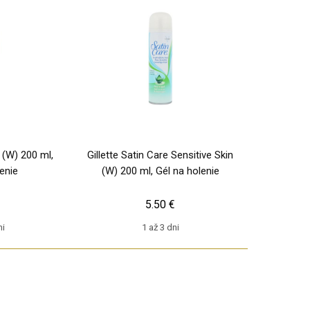
e (W) 200 ml,
Gillette Satin Care Sensitive Skin
enie
(W) 200 ml, Gél na holenie
€
5.50 €
ni
1 až 3 dni