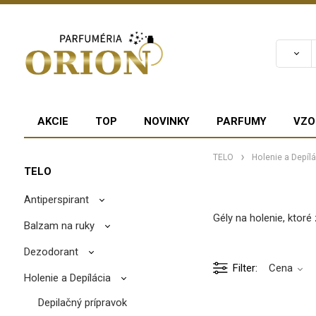
AKCIE
TOP
NOVINKY
PARFUMY
VZO
TELO
Holenie a Depílá
TELO
Antiperspirant
Gély na holenie, ktoré
Balzam na ruky
Dezodorant
Filter
Cena
Holenie a Depílácia
Depilačný prípravok