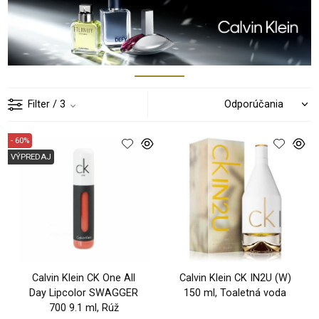
Filter
/ 3
- 60%
VÝPREDAJ
Calvin Klein CK One All
Calvin Klein CK IN2U (W)
Day Lipcolor SWAGGER
150 ml, Toaletná voda
700 9.1 ml, Rúž