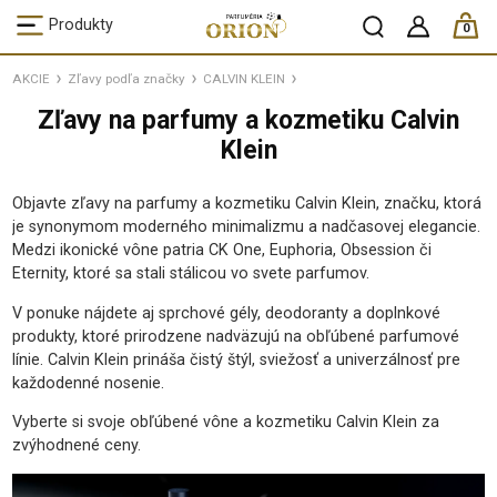
ks /
Produkty
0
AKCIE
Zľavy podľa značky
CALVIN KLEIN
Zľavy na parfumy a kozmetiku Calvin
Klein
Objavte zľavy na parfumy a kozmetiku Calvin Klein, značku, ktorá
je synonymom moderného minimalizmu a nadčasovej elegancie.
Medzi ikonické vône patria CK One, Euphoria, Obsession či
Eternity, ktoré sa stali stálicou vo svete parfumov.
V ponuke nájdete aj sprchové gély, deodoranty a doplnkové
produkty, ktoré prirodzene nadväzujú na obľúbené parfumové
línie. Calvin Klein prináša čistý štýl, sviežosť a univerzálnosť pre
každodenné nosenie.
Vyberte si svoje obľúbené vône a kozmetiku Calvin Klein za
zvýhodnené ceny.