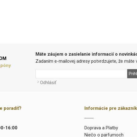
Máte záujem o zasielanie informacií o novinká
LOM
Zadaním e-mailovej adresy potvrdzujete, že máte v
upóny
Prih
Odhlásiť
te poradiť?
Informácie pre zákazní
00-16:00
Doprava a Platby
Niečo o parfumoch