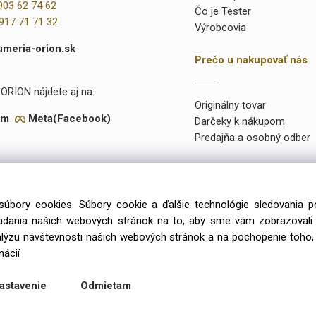
903 62 74 62
Čo je Tester
917 71 71 32
Výrobcovia
umeria-orion.sk
Prečo u nakupovať nás
ORION nájdete aj na:
Originálny tovar
am
Meta(Facebook)
Darčeky k nákupom
Predajňa a osobný odber
súbory cookies. Súbory cookie a ďalšie technológie sledovania 
onuke máme takmer 15 000 rôznych položiek a vyše 2000 priamo na
iadania našich webových stránok na to, aby sme vám zobrazoval
99 výlučne iba u preverených a kvalitných veľkoobchodných dodávat
alýzu návštevnosti našich webových stránok a na pochopenie toho, 
mácií
Copyright © 2026 Parfumeria ORION, All rights reserved
astavenie
Odmietam