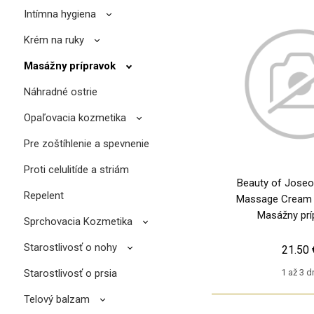
Intímna hygiena
Krém na ruky
Masážny prípravok
Náhradné ostrie
Opaľovacia kozmetika
Pre zoštíhlenie a spevnenie
Proti celulitíde a striám
Beauty of Joseo
Repelent
Massage Cream (
Masážny prí
Sprchovacia Kozmetika
Starostlivosť o nohy
21.50 
Starostlivosť o prsia
1 až 3 d
Telový balzam