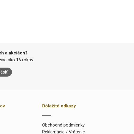
ch a akciách?
iac ako 16 rokov.
lásiť
kov
Dôležité odkazy
Obchodné podmienky
Reklamácie / Vrátenie