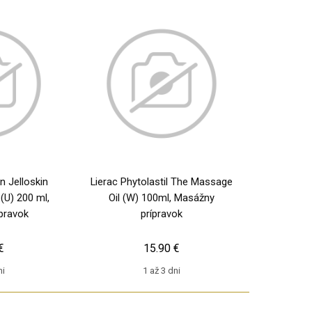
n Jelloskin
Lierac Phytolastil The Massage
U) 200 ml,
Oil (W) 100ml, Masážny
pravok
prípravok
€
15.90 €
ni
1 až 3 dni