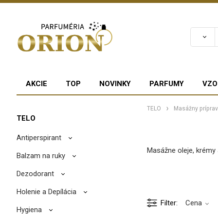
AKCIE
TOP
NOVINKY
PARFUMY
VZO
TELO
Masážny prípra
TELO
Antiperspirant
Masážne oleje, krémy 
Balzam na ruky
Dezodorant
Holenie a Depílácia
Filter
Cena
Hygiena