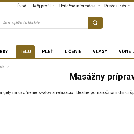
Úvod
Môj profil
Užitočné informácie
Prečo u nás
RKY
TELO
PLEŤ
LÍČENIE
VLASY
VÔNE 
vok
Masážny prípra
a gély na uvoľnenie svalov a relaxáciu. Ideálne po náročnom dni či 