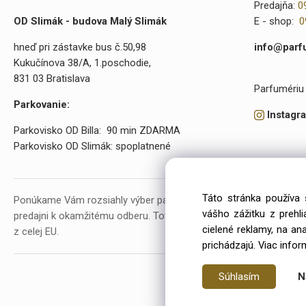
Predajňa:
0
OD Slimák - budova Malý Slimák
E - shop:
0
hneď pri zástavke bus č.50,98
info@parf
Kukučínova 38/A, 1.poschodie,
831 03 Bratislava
Parfumériu 
Parkovanie:
Instagr
Parkovisko OD Billa: 90 min ZDARMA
Parkovisko OD Slimák: spoplatnené
Táto stránka používa 
Ponúkame Vám rozsiahly výber parfumov a kozmetiky. V našej p
vášho zážitku z prehl
predajni k okamžitému odberu. Tovar objednávame už od roku 20
cielené reklamy, na an
z celej EU.
prichádzajú.
Viac infor
Súhlasím
N