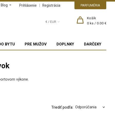
Blog
|
Prihlásenie
Registrácia
PARFUMÉRIA
Košík
€ / EUR
0
ks /
0.00 €
DO BYTU
PRE MUŽOV
DOPLNKY
DARČEKY
vok
športovom výkone.
Triediť podľa: