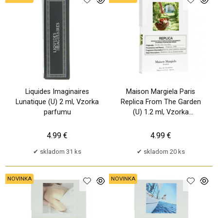
Liquides Imaginaires
Maison Margiela Paris
Lunatique (U) 2 ml, Vzorka
Replica From The Garden
parfumu
(U) 1.2 ml, Vzorka
parfumu
4.99 €
4.99 €
skladom 31 ks
skladom 20 ks
NOVINKA
NOVINKA