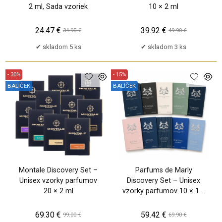
2 ml, Sada vzoriek
10 × 2 ml
24.47 €
39.92 €
34.95 €
49.90 €
skladom 5 ks
skladom 3 ks
- 30%
- 15%
BALÍČEK
BALÍČEK
TP
TP
Montale Discovery Set –
Parfums de Marly
Unisex vzorky parfumov
Discovery Set – Unisex
20 × 2 ml
vzorky parfumov 10 × 1.5
ml
69.30 €
59.42 €
99.00 €
69.90 €