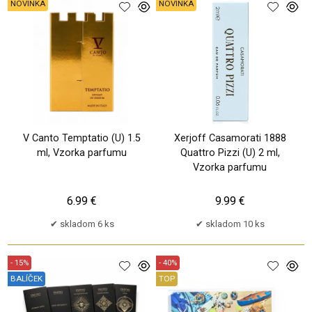
NOVINKA
NOVINKA
V Canto Temptatio (U) 1.5
Xerjoff Casamorati 1888
ml, Vzorka parfumu
Quattro Pizzi (U) 2 ml,
Vzorka parfumu
6.99 €
9.99 €
skladom 6 ks
skladom 10 ks
- 15%
- 40%
BALÍČEK
TOP
TP