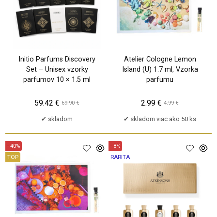
Initio Parfums Discovery
Atelier Cologne Lemon
Set – Unisex vzorky
Island (U) 1.7 ml, Vzorka
parfumov 10 × 1.5 ml
parfumu
59.42 €
2.99 €
69.90 €
4.99 €
skladom
skladom viac ako 50 ks
- 40%
- 8%
TOP
RARITA