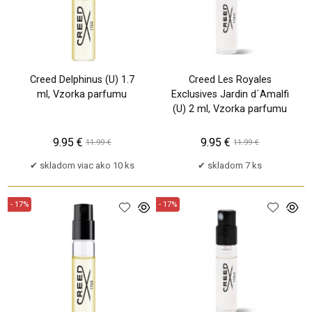
Creed Delphinus (U) 1.7
Creed Les Royales
ml, Vzorka parfumu
Exclusives Jardin d´Amalfi
(U) 2 ml, Vzorka parfumu
9.95 €
9.95 €
11.99 €
11.99 €
skladom viac ako 10 ks
skladom 7 ks
- 17%
- 17%