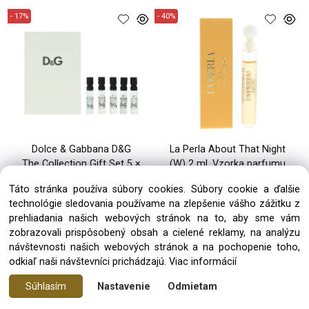
- 17%
- 40%
Dolce & Gabbana D&G
La Perla About That Night
The Collection Gift Set 5 ×
(W) 2 ml, Vzorka parfumu
1.5 ml, Sada vzoriek (U)
Táto stránka používa súbory cookies. Súbory cookie a ďalšie
technológie sledovania používame na zlepšenie vášho zážitku z
14.86 €
2.99 €
17.90 €
4.99 €
prehliadania našich webových stránok na to, aby sme vám
zobrazovali prispôsobený obsah a cielené reklamy, na analýzu
skladom 2 ks
skladom 8 ks
návštevnosti našich webových stránok a na pochopenie toho,
odkiaľ naši návštevníci prichádzajú.
Viac informácií
- 40%
- 40%
Súhlasím
Nastavenie
Odmietam