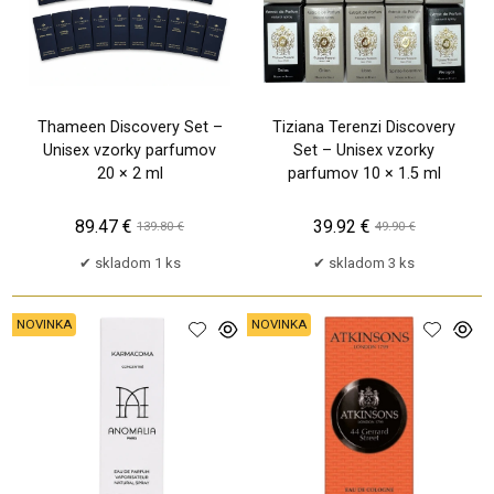
Thameen Discovery Set –
Tiziana Terenzi Discovery
Unisex vzorky parfumov
Set – Unisex vzorky
20 × 2 ml
parfumov 10 × 1.5 ml
89.47 €
39.92 €
139.80 €
49.90 €
skladom 1 ks
skladom 3 ks
NOVINKA
NOVINKA