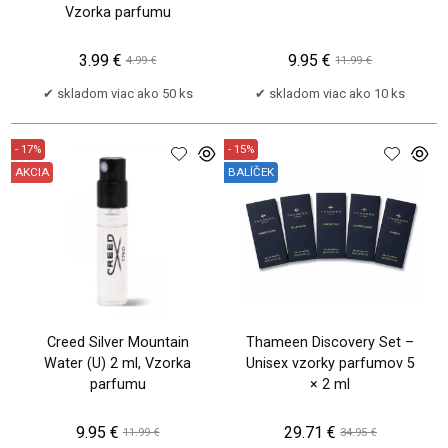
Vzorka parfumu
3.99 €
9.95 €
4.99 €
11.99 €
skladom viac ako 50 ks
skladom viac ako 10 ks
- 17%
- 15%
AKCIA
BALÍČEK
Creed Silver Mountain
Thameen Discovery Set –
Water (U) 2 ml, Vzorka
Unisex vzorky parfumov 5
parfumu
× 2 ml
9.95 €
29.71 €
11.99 €
34.95 €