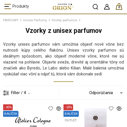
ks /
Produkty
0
PARFUMY
Unisex Parfumy
Vzorky parfumov
Vzorky z unisex parfumov
Vzorky unisex parfumov vám umožnia objaviť nové vône bez
nutnosti kúpy celého flakónu. Unisex vzorky parfumov sú
ideálnym spôsobom, ako objaviť moderné vône, ktoré nie sú
viazané na pohlavie. Objavte svieže, drevité aj orientálne tóny od
značiek ako Byredo, Le Labo alebo Kilian. Malé balenia umožnia
vyskúšať viac vôní a nájsť tú, ktorá vám dokonale sedí.
Filter
/ 4
- 40%
- 30%
BALÍČEK
BALÍČEK
PU
OUTLET
TP