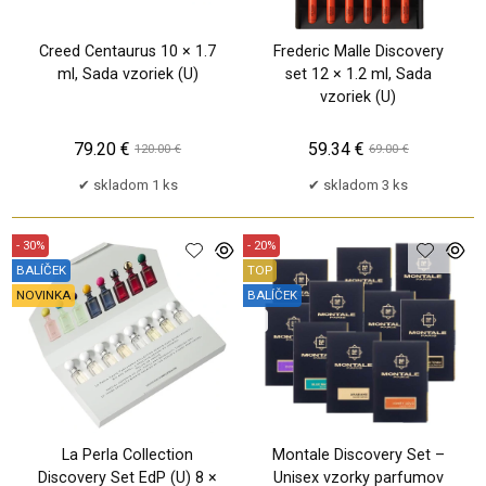
Creed Centaurus 10 × 1.7
Frederic Malle Discovery
ml, Sada vzoriek (U)
set 12 × 1.2 ml, Sada
vzoriek (U)
79.20 €
59.34 €
120.00 €
69.00 €
skladom 1 ks
skladom 3 ks
- 30%
- 20%
BALÍČEK
TOP
NOVINKA
BALÍČEK
PU
La Perla Collection
Montale Discovery Set –
Discovery Set EdP (U) 8 ×
Unisex vzorky parfumov