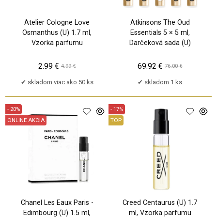
Atelier Cologne Love
Atkinsons The Oud
Osmanthus (U) 1.7 ml,
Essentials 5 × 5 ml,
Vzorka parfumu
Darčeková sada (U)
2.99 €
69.92 €
4.99 €
76.00 €
skladom viac ako 50 ks
skladom 1 ks
- 20%
- 17%
ONLINE AKCIA
TOP
Chanel Les Eaux Paris -
Creed Centaurus (U) 1.7
Edimbourg (U) 1.5 ml,
ml, Vzorka parfumu