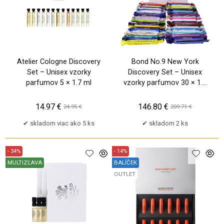
Atelier Cologne Discovery
Bond No.9 New York
Set – Unisex vzorky
Discovery Set – Unisex
parfumov 5 × 1.7 ml
vzorky parfumov 30 × 1.7
ml
14.97 €
146.80 €
24.95 €
209.71 €
skladom viac ako 5 ks
skladom 2 ks
- 34%
- 14%
MULTIZĽAVA
BALÍČEK
TP
OUTLET
PU