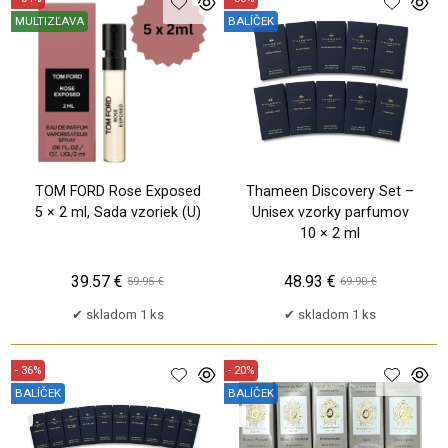
MULTIZĽAVA
BALÍČEK
TP
TP
TOM FORD Rose Exposed
Thameen Discovery Set –
5 × 2 ml, Sada vzoriek (U)
Unisex vzorky parfumov
10 × 2 ml
39.57 €
48.93 €
59.95 €
69.90 €
skladom 1 ks
skladom 1 ks
- 36%
- 20%
BALÍČEK
BALÍČEK
TP
TP