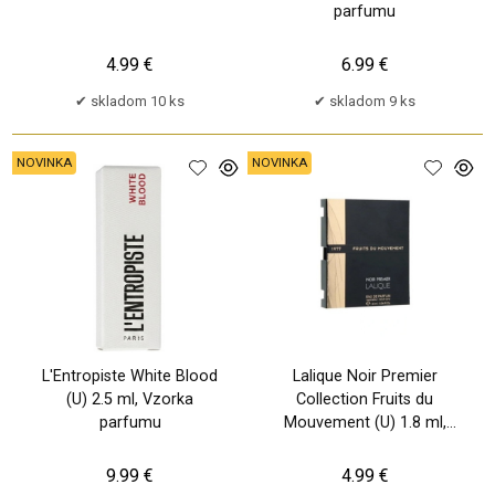
parfumu
4.99 €
6.99 €
skladom 10 ks
skladom 9 ks
NOVINKA
NOVINKA
L'Entropiste White Blood
Lalique Noir Premier
(U) 2.5 ml, Vzorka
Collection Fruits du
parfumu
Mouvement (U) 1.8 ml,
Vzorka parfumu
9.99 €
4.99 €