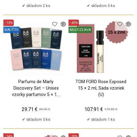
skladom 2 ks
skladom 3 ks
- 15%
- 40%
BALÍČEK
MULTIZĽAVA
TP
TP
Parfums de Marly
TOM FORD Rose Exposed
Discovery Set – Unisex
15 × 2 ml, Sada vzoriek
vzorky parfumov 5 × 1.5
(U)
ml
29.71 €
107.91 €
34.95 €
179.85 €
skladom 5 ks
skladom 1 ks
- 34%
- 30%