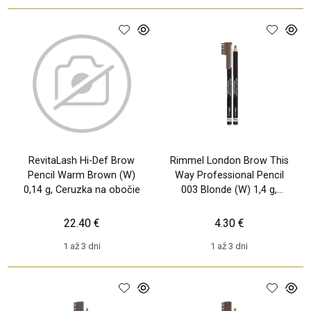
RevitaLash Hi-Def Brow
Rimmel London Brow This
Pencil Warm Brown (W)
Way Professional Pencil
0,14 g, Ceruzka na obočie
003 Blonde (W) 1,4 g,
Ceruzka na obočie
22.40 €
4.30 €
1 až 3 dni
1 až 3 dni