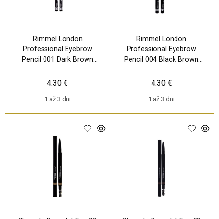
Rimmel London
Rimmel London
Professional Eyebrow
Professional Eyebrow
Pencil 001 Dark Brown
Pencil 004 Black Brown
(W) 1,4 g, Ceruzka na
(W) 1,4 g, Ceruzka na
obočie
obočie
4.30 €
4.30 €
1 až 3 dni
1 až 3 dni