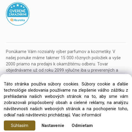
Ponúkame Vám rozsiahly výber parfumov a kozmetiky. V
našej ponuke máme takmer 15 000 rôznych položiek a vyše
2000 priamo na predajni k okamžitému odberu. Tovar
objednávame už od roku 2099 výlučne iba u preverených a
kvalitných veľkoobchodných dodávateľov z celej EU.
Táto stránka používa súbory cookies. Súbory cookie a ďalšie
technológie sledovania používame na zlepšenie vášho zážitku z
prehliadania našich webových stránok na to, aby sme vám
zobrazovali prispôsobený obsah a cielené reklamy, na analýzu
návštevnosti našich webových stránok a na pochopenie toho,
Copyright © 2026 Parfumeria ORION, All rights reserved
odkiaľ naši návštevníci prichádzajú.
Viac informácií
Súhlasím
Nastavenie
Odmietam