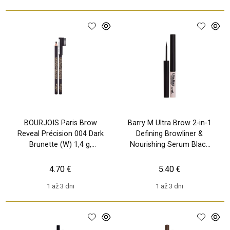
BOURJOIS Paris Brow
Barry M Ultra Brow 2-in-1
Reveal Précision 004 Dark
Defining Browliner &
Brunette (W) 1,4 g,
Nourishing Serum Black
Ceruzka na obočie
(W) 1.7 ml, Ceruzka na
obočie
4.70 €
5.40 €
1 až 3 dni
1 až 3 dni