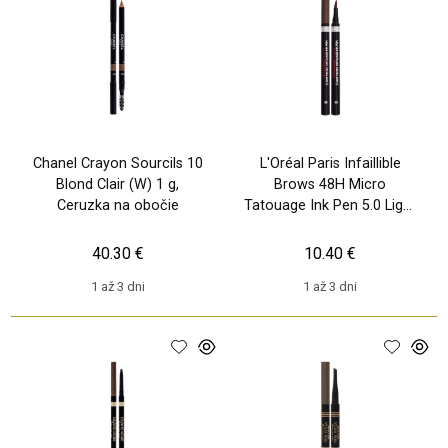
Chanel Crayon Sourcils 10
L'Oréal Paris Infaillible
Blond Clair (W) 1 g,
Brows 48H Micro
Ceruzka na obočie
Tatouage Ink Pen 5.0 Light
Brunette (W) 1 g, Ceruzka
na ob
40.30 €
10.40 €
1 až 3 dni
1 až 3 dni