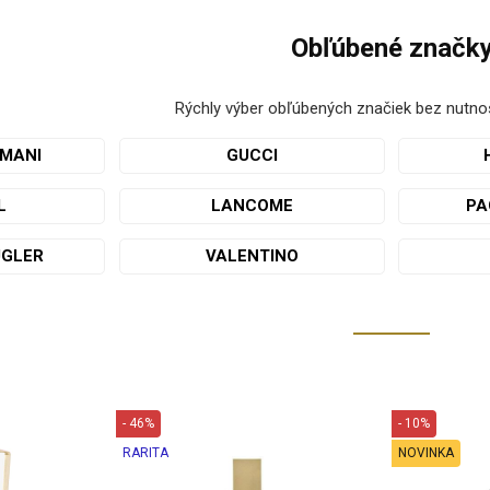
Obľúbené značk
Rýchly výber obľúbených značiek bez nutnosti
RMANI
GUCCI
L
LANCOME
PA
UGLER
VALENTINO
- 46%
- 10%
RARITA
NOVINKA
TP