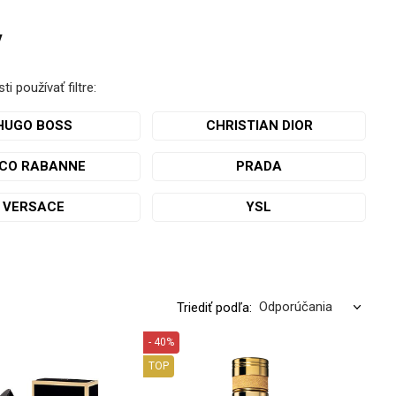
y
 používať filtre:
HUGO BOSS
CHRISTIAN DIOR
CO RABANNE
PRADA
VERSACE
YSL
Triediť podľa:
- 40%
TOP
PU