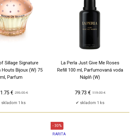
TP
f Sillage Signature
La Perla Just Give Me Roses
n Houts Bijoux (W) 75
Refill 100 ml, Parfumovaná voda
ml, Parfum
Náplň (W)
1.75 €
79.73 €
295.00 €
119.00 €
skladom 1 ks
skladom 1 ks
- 30%
RARITA