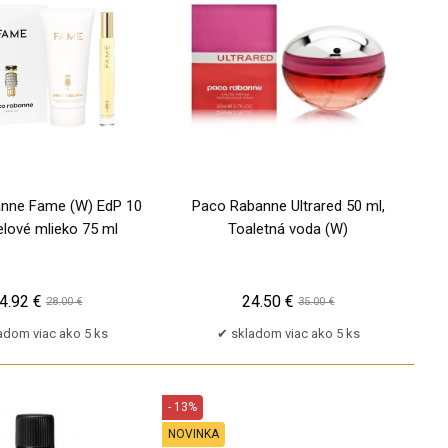
PU
nne Fame (W) EdP 10
Paco Rabanne Ultrared 50 ml,
elové mlieko 75 ml
Toaletná voda (W)
4.92 €
24.50 €
28.00 €
35.00 €
adom viac ako 5 ks
skladom viac ako 5 ks
- 13%
NOVINKA