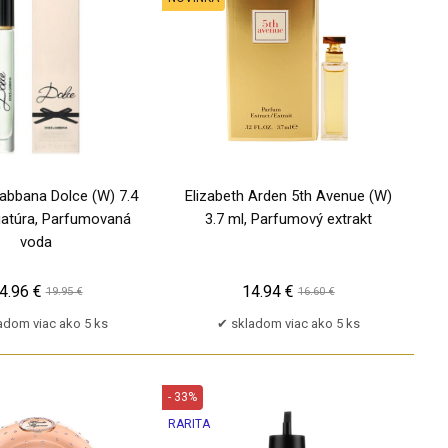
abbana Dolce (W) 7.4
Elizabeth Arden 5th Avenue (W)
iatúra, Parfumovaná
3.7 ml, Parfumový extrakt
voda
4.96 €
14.94 €
19.95 €
16.60 €
adom viac ako 5 ks
skladom viac ako 5 ks
- 33%
RARITA