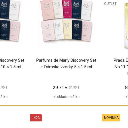
TP
OUTLET
TP
Discovery Set
Parfums de Marly Discovery Set
Prada E
10 × 1.5 ml
– Dámske vzorky 5 × 1.5 ml
No.11 "
29.71 €
8
.90 €
34.95 €
3 ks
skladom 3 ks
- 40%
NOVINKA
PU