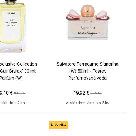
xclusive Collection
Salvatore Ferragamo Signorina
Cuir Styrax" 30 ml,
(W) 50 ml - Tester,
Parfum (W)
Parfumovaná voda
9.10 €
19.92 €
99.00 €
22.90 €
skladom 2 ks
skladom viac ako 5 ks
NOVINKA