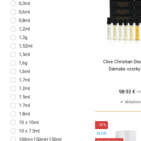
0,3ml
André Courreges
0,6ml
Anfar
0,8ml
Angel Schlesser
1,2ml
Animale
1,3g
Anna Sui
1,52ml
Annayake
1,5ml
Anne Klein
Clive Christian Di
1,6g
Annick Goutal
Dámske vzorky 
1,6ml
Anouk
1,7ml
Antonio Banderas
1.2ml
98.93 €
Antonio Puig
14
1.5ml
Aqua di Sorrento
skladom 
1.7ml
Aramis
1.8ml
Ard Al Zaafaran
10 x 10ml
- 35%
Ariana Grande
10 x 7.5ml
KLON
Aristocrazy
100m+150ml+150ml