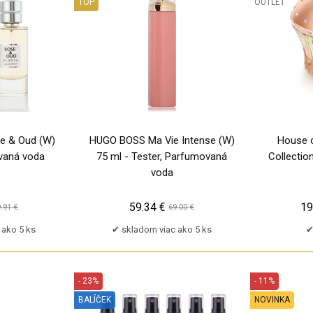
TOP
OUTLET
TP
TP
se & Oud (W)
HUGO BOSS Ma Vie Intense (W)
House o
vaná voda
75 ml - Tester, Parfumovaná
Collectio
voda
59.34 €
19
.91 €
69.00 €
 ako 5 ks
skladom viac ako 5 ks
- 23%
- 11%
BALÍČEK
NOVINKA