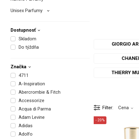
Unisex Parfumy
Dostupnosť
Skladom
GIORGIO A
Do týždňa
CHANE
Značka
THIERRY M
4711
A-Inspiration
Abercrombie & Fitch
Accessorize
Filter
Cena
Acqua di Parma
Adam Levine
- 20%
Adidas
PU
Adolfo