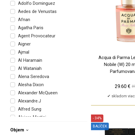
Adolfo Dominguez
Aedes de Venustas
Afnan
Agatha Paris
Agent Provocateur
Aigner
Ajmal
Acqua di Parma Le
Al Haramain
Nobile (W) 20 ml
Al Wataniah
Parfumovan
Alena Seredova
Alesha Dixon
29.60 €
37
Alexander McQueen
skladom viac
Alexandre.J
Alfred Sung
Alviero Martini
- 34%
Alyssa Ashley
BALÍČEK
Objem
Amouage
TP