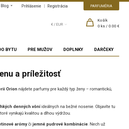
Blog
|
Prihlásenie
Registrácia
PARFUMÉRIA
Košík
€ / EUR
0
ks /
0.00 €
DO BYTU
PRE MUŽOV
DOPLNKY
DARČEKY
nu a príležitosť
rii Orion
nájdete parfumy pre každý typ ženy – romantickú,
ahkých denných vôní
ideálnych na bežné nosenie. Objavíte tu
ré vynikajú kvalitou a dlhou výdržou.
etinové arómy
či
jemné pudrové kombinácie
. Nech už