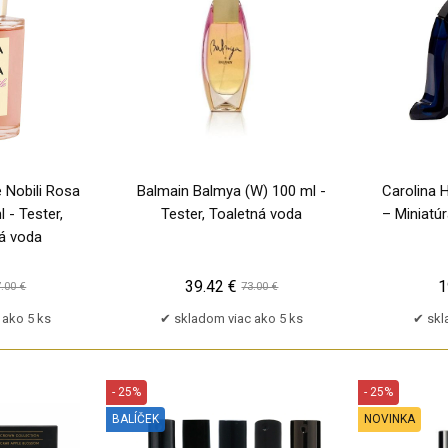
 Nobili Rosa
Balmain Balmya (W) 100 ml -
Carolina H
 - Tester,
Tester, Toaletná voda
– Miniatú
á voda
39.42 €
1
.00 €
73.00 €
 ako 5 ks
skladom viac ako 5 ks
skl
- 25%
- 25%
BALÍČEK
NOVINKA
TP