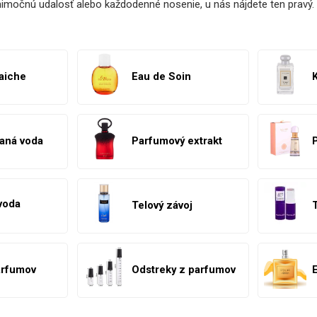
imočnú udalosť alebo každodenné nosenie, u nás nájdete ten pravý.
aiche
Eau de Soin
aná voda
Parfumový extrakt
voda
Telový závoj
arfumov
Odstreky z parfumov