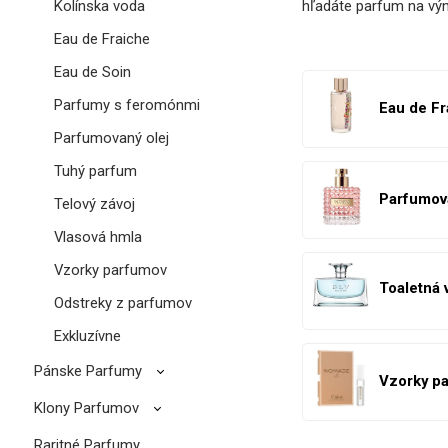
hľadáte parfum na výn
Kolínska voda
Eau de Fraiche
Eau de Soin
Parfumy s feromónmi
Eau de Fr
Parfumovaný olej
Tuhý parfum
Parfumov
Telový závoj
Vlasová hmla
Vzorky parfumov
Toaletná 
Odstreky z parfumov
Exkluzívne
Pánske Parfumy
Vzorky p
Klony Parfumov
Raritné Parfumy