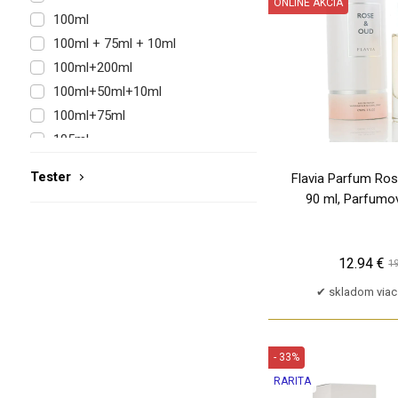
ONLINE AKCIA
Armaf
100ml
PU
Armand Basi
100ml + 75ml + 10ml
Armani Privé
100ml+200ml
Arrogance
100ml+50ml+10ml
Asdaaf
100ml+75ml
Atelier Cologne
105ml
Atkinsons
105ml+200ml
Attar Collection
Tester
Flavia Parfum Ro
10X2ml
Aubusson
90 ml, Parfumo
10ml
Aura Scents
10ml + 3ml
Avril Lavigne
10ml+10ml
12.94 €
19
Azha Perfumes
10x2ml
Azzaro
skladom viac
118ml
Azzedine Alaia
11ml
Aéropostale
12,5ml
- 33%
B.U.
12.5ml
RARITA
BBNY