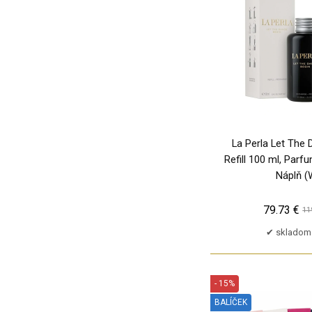
120ml
TP
BDK Parfums
125ml
BORSARI 1870
12ml
BOURJOIS Paris
12x0,8ml
BYREDO
12x1,2ml
Baldessarini
12x1,6ml
Baldinini
12x2ml
Balenciaga
13 x 6ml
Balmain
La Perla Let The
133ml
Refill 100 ml, Par
Banana Republic
13ml
Náplň (
Banderas
14g
Basile
79.73 €
14ml
11
Battistoni Roma
150ml
skladom 
Bebe
15ml
Bedazzle
15x1,5ml
Bellagio
- 15%
160ml
Benetton
BALÍČEK
16ml