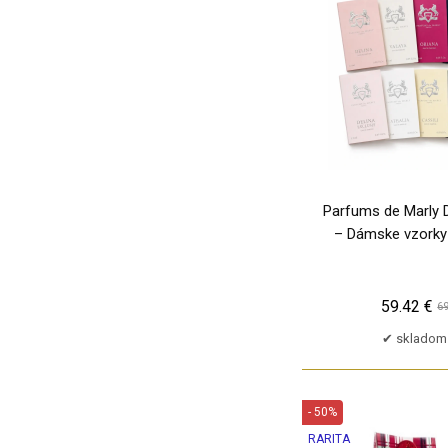
Berdoues
TP
17ml
Betty Barclay
18ml
Betty Boop
19ml
Beverly Hills 90210
1ml
Beyonce
2 x 1.5ml
Bijan
2 x 15ml
Bill Blass
2 x 5ml
Billie Eilish
2,4g
Parfums de Marly 
Biotherm
2,4ml
– Dámske vzorky 
Blue Up
2,5ml
Blumarine
2,75g
Boadicea the Victorious
59.42 €
69
20 x 1,5ml
Bob Mackie
skladom 
20,7ml
Bogner
200ml
Bond No. 9
20ml
Borsalino
- 50%
20x1,5ml
Bottega Veneta
RARITA