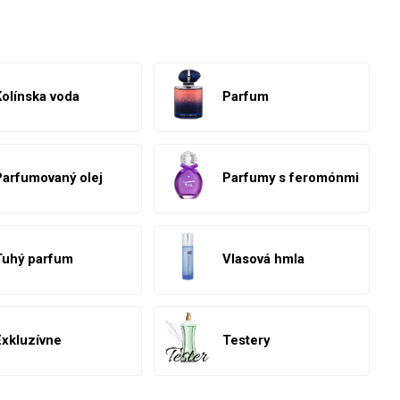
Kolínska voda
Parfum
Parfumovaný olej
Parfumy s feromónmi
Tuhý parfum
Vlasová hmla
Exkluzívne
Testery