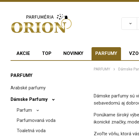
AKCIE
TOP
NOVINKY
PARFUMY
VZO
PARFUMY
Dámske Pa
PARFUMY
Arabské parfumy
Dámske parfumy sú via
Dámske Parfumy
sebavedomú aj dobrod
Parfum
Ponúkame široký výb
Parfumovaná voda
ikonické značky, mode
Toaletná voda
Zvoľte vôňu, ktorá vás