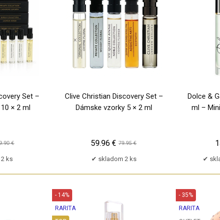
scovery Set –
Clive Christian Discovery Set –
Dolce & G
10 × 2 ml
Dámske vzorky 5 × 2 ml
ml – Min
59.96 €
1
9.90 €
79.95 €
2 ks
skladom 2 ks
skl
- 14%
- 35%
RARITA
RARITA