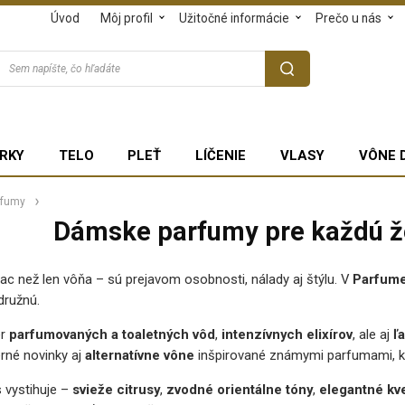
Úvod
Môj profil
Užitočné informácie
Prečo u nás
RKY
TELO
PLEŤ
LÍČENIE
VLASY
VÔNE 
rfumy
Dámske parfumy pre každú že
c než len vôňa – sú prejavom osobnosti, nálady aj štýlu. V
Parfume
ružnú.
er
parfumovaných a toaletných vôd
,
intenzívnych elixírov
, ale aj
ľ
rné novinky aj
alternatívne vône
inšpirované známymi parfumami, kto
 vystihuje –
svieže citrusy
,
zvodné orientálne tóny
,
elegantné kv