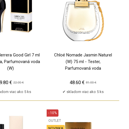
errera Good Girl 7 ml
Chloé Nomade Jasmin Naturel
ra, Parfumovaná voda
(W) 75 ml - Tester,
(W)
Parfumovaná voda
9.80 €
48.60 €
22.00 €
81.00 €
adom viac ako 5 ks
skladom viac ako 5 ks
- 10%
OUTLET
NOVINKA