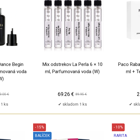
TP
 Dance Begin
Mix odstrekov La Perla 6 × 10
Paco Raba
fumovaná voda
ml, Parfumovaná voda (W)
ml + T
W)
69.26 €
2
9.00 €
89.95 €
1 ks
skladom 1 ks
skl
- 15%
- 10%
BALÍČEK
RARITA