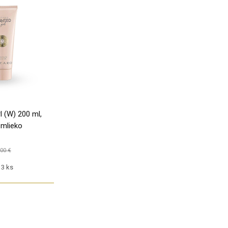
l (W) 200 ml,
 mlieko
.00 €
3 ks