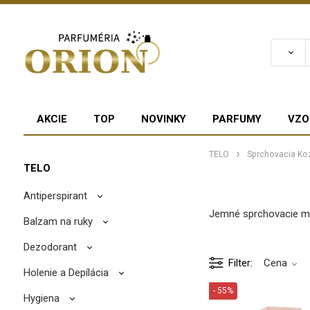
AKCIE
TOP
NOVINKY
PARFUMY
VZO
TELO
Sprchovacia Ko
TELO
Antiperspirant
Jemné sprchovacie mli
Balzam na ruky
Dezodorant
Filter
Cena
Holenie a Depílácia
- 55%
Hygiena