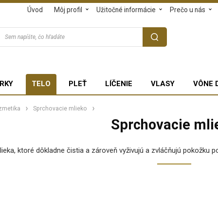
Úvod
Môj profil
Užitočné informácie
Prečo u nás
RKY
TELO
PLEŤ
LÍČENIE
VLASY
VÔNE 
zmetika
Sprchovacie mlieko
Sprchovacie mli
eka, ktoré dôkladne čistia a zároveň vyživujú a zvláčňujú pokožku p