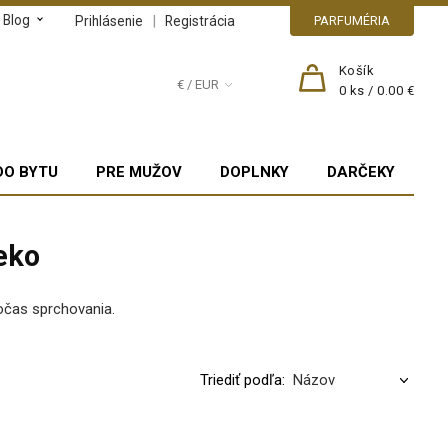
Blog
|
Prihlásenie
Registrácia
PARFUMÉRIA
Košík
€ / EUR
0
ks /
0.00 €
DO BYTU
PRE MUŽOV
DOPLNKY
DARČEKY
eko
očas sprchovania.
Triediť podľa: