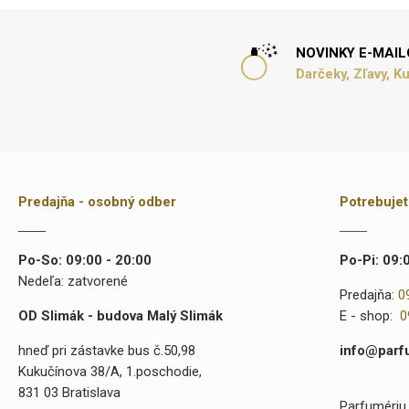
NOVINKY E-MAI
Darčeky, Zľavy, K
Predajňa - osobný odber
Potrebuje
Po-So: 09:00 - 20:00
Po-Pi: 09:
Nedeľa: zatvorené
Predajňa:
0
OD Slimák - budova Malý Slimák
E - shop:
0
hneď pri zástavke bus č.50,98
info@parf
Kukučínova 38/A, 1.poschodie,
831 03 Bratislava
Parfumériu 