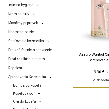
Intímna hygiena
Krém na ruky
Masážny prípravok
Náhradné ostrie
Opaľovacia kozmetika
Pre zoštíhlenie a spevnenie
Azzaro Wanted Gir
Proti celulitíde a striám
Sprchovacie
Repelent
9.90 €
22
Sprchovacia Kozmetika
skladom 
Bomba do kúpeľa
Kúpeľová soľ
Olej do kúpeľa