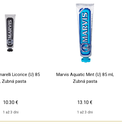
arelli Licorice (U) 85
Marvis Aquatic Mint (U) 85 ml,
, Zubná pasta
Zubná pasta
10.30 €
13.10 €
1 až 3 dni
1 až 3 dni