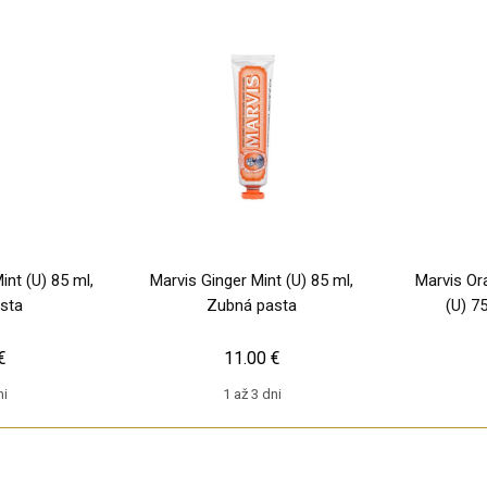
nt (U) 85 ml,
Marvis Ginger Mint (U) 85 ml,
Marvis O
sta
Zubná pasta
(U) 7
€
11.00 €
ni
1 až 3 dni