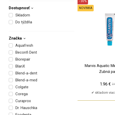
- 30%
Dostupnosť
NOVINKA
Skladom
Do týždňa
Značka
Aquafresh
Beconfi Dent
Biorepair
Marvis Aquatic Min
BlanX
Zubná pa
Blend-a-dent
Blend-a-med
1.96 €
2.
Colgate
skladom viac
Corega
Curaprox
Dr. Hauschka
Ecodenta