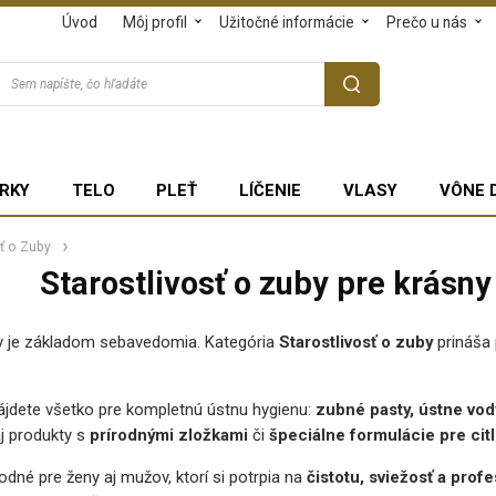
Úvod
Môj profil
Užitočné informácie
Prečo u nás
RKY
TELO
PLEŤ
LÍČENIE
VLASY
VÔNE 
sť o Zuby
Starostlivosť o zuby pre krásn
ev je základom sebavedomia. Kategória
Starostlivosť o zuby
prináša 
jdete všetko pre kompletnú ústnu hygienu:
zubné pasty, ústne vody
j produkty s
prírodnými zložkami
či
špeciálne formulácie pre cit
dné pre ženy aj mužov, ktorí si potrpia na
čistotu, sviežosť a prof