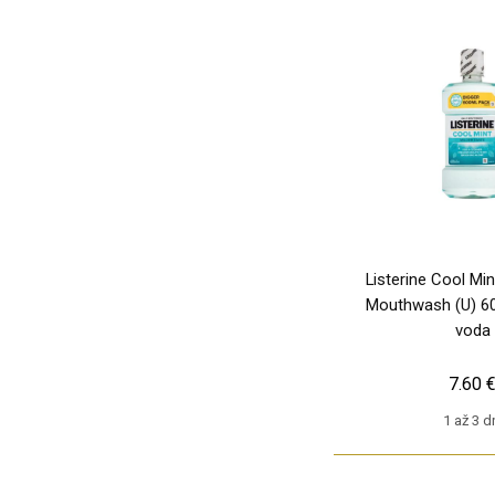
Listerine Cool Min
Mouthwash (U) 60
voda
7.60 
1 až 3 d