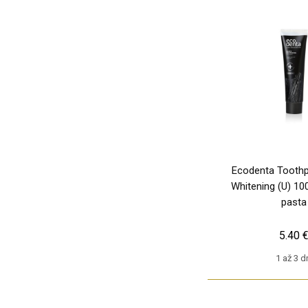
Ecodenta Toothp
Whitening (U) 10
pasta
5.40 
1 až 3 d