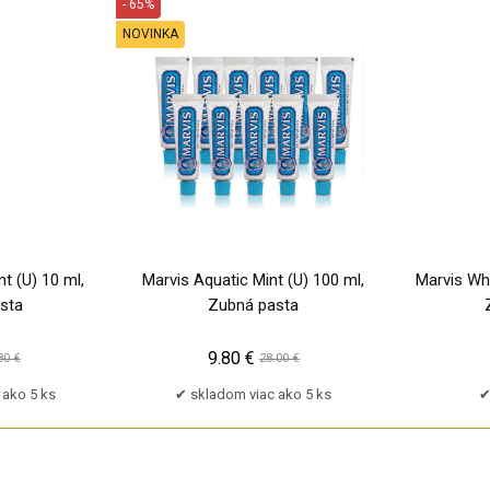
- 65%
NOVINKA
t (U) 10 ml,
Marvis Aquatic Mint (U) 100 ml,
Marvis Whi
sta
Zubná pasta
9.80 €
80 €
28.00 €
 ako 5 ks
skladom viac ako 5 ks