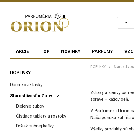
AKCIE
TOP
NOVINKY
PARFUMY
VZO
DOPLNKY
Starostlivo
DOPLNKY
Darčekové tašky
Zdravý a žiarivý úsm
Starostlivosť o Zuby
zdravé – každý deň.
Bielenie zubov
V
Parfumerii Orion
ná
Čistiace tablety a roztoky
Naša ponuka zahŕňa a
Držiak zubnej kefky
Všetky produkty sú vho