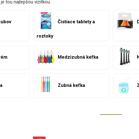
e tou najlepšou vizitkou.
zubov
Čistiace tablety a
roztoky
krém
Medzizubná kefka
da
Zubná kefka