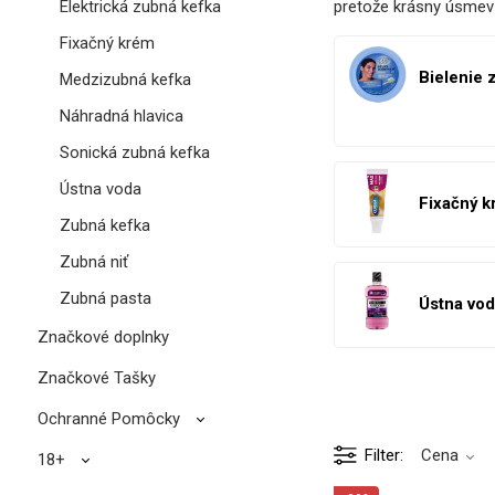
pretože krásny úsmev j
Elektrická zubná kefka
Fixačný krém
Bielenie 
Medzizubná kefka
Náhradná hlavica
Sonická zubná kefka
Ústna voda
Fixačný 
Zubná kefka
Zubná niť
Zubná pasta
Ústna vo
Značkové doplnky
Značkové Tašky
Ochranné Pomôcky
Filter
Cena
18+