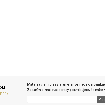
Máte záujem o zasielanie informacií o novinká
LOM
Zadaním e-mailovej adresy potvrdzujete, že máte v
upóny
Prih