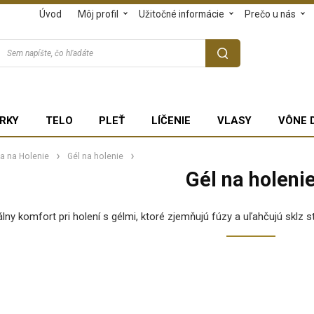
Úvod
Môj profil
Užitočné informácie
Prečo u nás
RKY
TELO
PLEŤ
LÍČENIE
VLASY
VÔNE 
a na Holenie
Gél na holenie
Gél na holeni
y komfort pri holení s gélmi, ktoré zjemňujú fúzy a uľahčujú sklz s