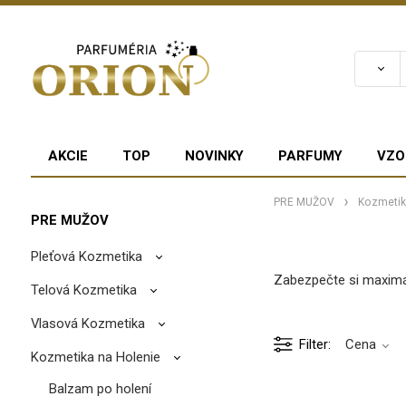
AKCIE
TOP
NOVINKY
PARFUMY
VZO
PRE MUŽOV
Kozmetik
PRE MUŽOV
Pleťová Kozmetika
Zabezpečte si maximáln
Telová Kozmetika
Vlasová Kozmetika
Filter
Cena
Kozmetika na Holenie
Balzam po holení