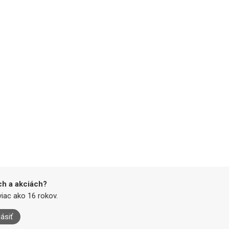
ch a akciách?
iac ako 16 rokov.
lásiť