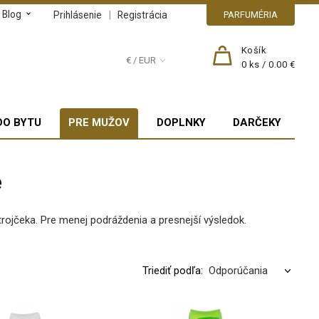
Blog
|
Prihlásenie
Registrácia
PARFUMÉRIA
Košík
€ / EUR
0
ks /
0.00 €
DO BYTU
PRE MUŽOV
DOPLNKY
DARČEKY
e
trojčeka. Pre menej podráždenia a presnejší výsledok.
Triediť podľa: