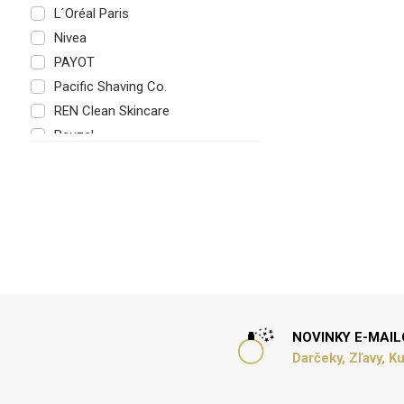
L´Oréal Paris
Nivea
PAYOT
Pacific Shaving Co.
REN Clean Skincare
Reuzel
Rituals
Thalgo
The Body Shop
Vichy
Wilkinson Sword
Ziaja
kili·g
NOVINKY E-MAI
Darčeky, Zľavy, K