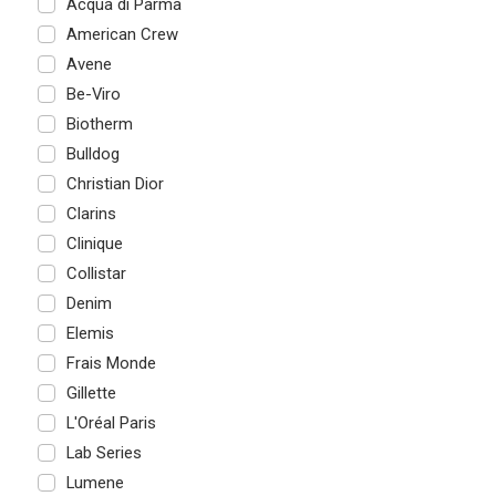
Acqua di Parma
American Crew
Avene
Be-Viro
Biotherm
Bulldog
Christian Dior
Clarins
Clinique
Collistar
Denim
Elemis
Frais Monde
Gillette
L'Oréal Paris
Lab Series
Lumene