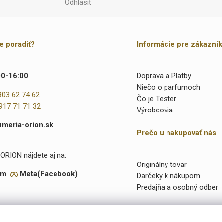
Odhlásiť
te poradiť?
Informácie pre zákazní
00-16:00
Doprava a Platby
Niečo o parfumoch
903 62 74 62
Čo je Tester
917 71 71 32
Výrobcovia
umeria-orion.sk
Prečo u nakupovať nás
ORION nájdete aj na:
Originálny tovar
am
Meta(Facebook)
Darčeky k nákupom
Predajňa a osobný odber