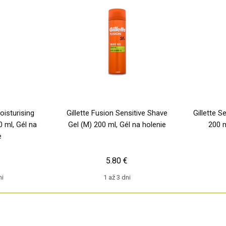
oisturising
Gillette Fusion Sensitive Shave
Gillette S
 ml, Gél na
Gel (M) 200 ml, Gél na holenie
200 m
e
€
5.80 €
ni
1 až 3 dni