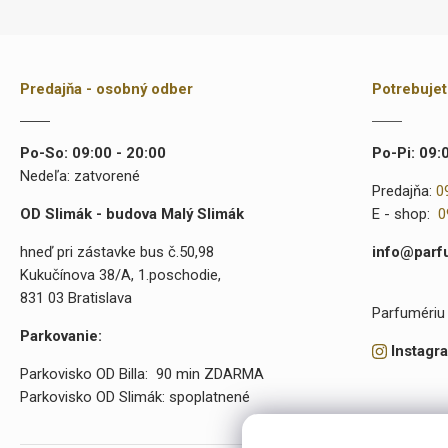
Predajňa - osobný odber
Potrebuje
Po-So: 09:00 - 20:00
Po-Pi: 09:
Nedeľa: zatvorené
Predajňa:
0
OD Slimák - budova Malý Slimák
E - shop:
0
hneď pri zástavke bus č.50,98
info@parf
Kukučínova 38/A, 1.poschodie,
831 03 Bratislava
Parfumériu 
Parkovanie:
Instagr
Parkovisko OD Billa: 90 min ZDARMA
Parkovisko OD Slimák: spoplatnené