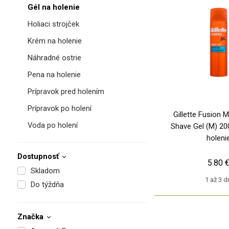
Gél na holenie
Holiaci strojček
Krém na holenie
Náhradné ostrie
Pena na holenie
Prípravok pred holením
Prípravok po holení
Gillette Fusion M
Voda po holení
Shave Gel (M) 200
holeni
Dostupnosť
5.80 
Skladom
1 až 3 d
Do týždňa
Značka