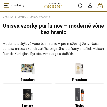
ks /
Produkty
0
VZORKY
Vzorky
Unisex vzorky
Unisex vzorky parfumov – moderné vône
bez hraníc
Moderné a štýlové vône bez hraníc – pre mužov aj ženy. Naša
ponuka unisex vzoriek zahŕňa originálne parfumy značiek Maison
Francis Kurkdjian, Byredo, Amouage a ďalších.
Standart
Premium
Niche
Luxury