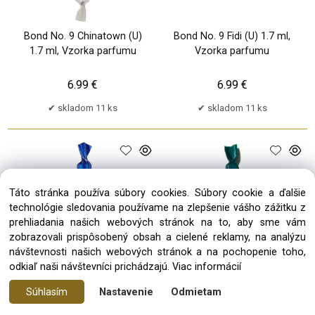
Bond No. 9 Chinatown (U)
Bond No. 9 Fidi (U) 1.7 ml,
1.7 ml, Vzorka parfumu
Vzorka parfumu
6.99 €
6.99 €
skladom 11 ks
skladom 11 ks
Táto stránka používa súbory cookies. Súbory cookie a ďalšie
technológie sledovania používame na zlepšenie vášho zážitku z
prehliadania našich webových stránok na to, aby sme vám
zobrazovali prispôsobený obsah a cielené reklamy, na analýzu
návštevnosti našich webových stránok a na pochopenie toho,
odkiaľ naši návštevníci prichádzajú.
Viac informácií
Bond No. 9 Governors
Bond No. 9 Greenwich
Súhlasím
Nastavenie
Odmietam
Island (U) 1.7 ml, Vzorka
Village (U) 1.7 ml, Vzorka
parfumu
parfumu