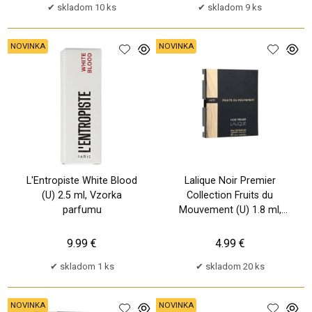
skladom 10 ks
skladom 9 ks
NOVINKA
NOVINKA
L'Entropiste White Blood
Lalique Noir Premier
(U) 2.5 ml, Vzorka
Collection Fruits du
parfumu
Mouvement (U) 1.8 ml,
Vzorka parfumu
9.99 €
4.99 €
skladom 1 ks
skladom 20 ks
NOVINKA
NOVINKA