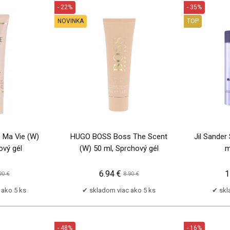
- 22%
- 35%
NOVINKA
TOP
PU
Ma Vie (W)
HUGO BOSS Boss The Scent
Jil Sander
ový gél
(W) 50 ml, Sprchový gél
m
6.94 €
1
90 €
8.90 €
 ako 5 ks
skladom viac ako 5 ks
skl
- 48%
- 16%