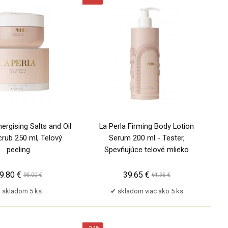
PU
TP
nergising Salts and Oil
La Perla Firming Body Lotion
rub 250 ml, Telový
Serum 200 ml - Tester,
peeling
Spevňujúce telové mlieko
9.80 €
39.65 €
95.00 €
61.95 €
skladom 5 ks
skladom viac ako 5 ks