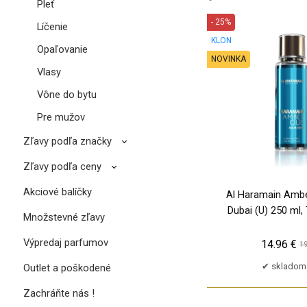
Pleť
- 25%
Líčenie
KLON
Opaľovanie
NOVINKA
Vlasy
Vône do bytu
Pre mužov
Zľavy podľa značky
Zľavy podľa ceny
Akciové balíčky
Al Haramain Amb
Dubai (U) 250 ml, 
Množstevné zľavy
Výpredaj parfumov
14.96 €
19
skladom 
Outlet a poškodené
Zachráňte nás !