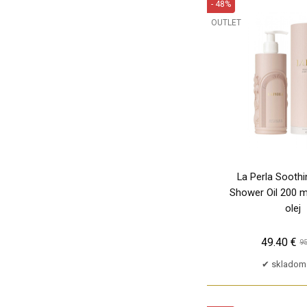
- 48%
Lalique
OUTLET
Lancôme
TP
Lanvin
Laura Biagiotti
Mauboussin
Montblanc
Moschino
One Direction
Paco Rabanne
La Perla Sooth
Parfums de Marly
Shower Oil 200 m
Police
olej
Ralph Lauren
Replay
49.40 €
95
Roberto Cavalli
skladom 
Rochas
Roxy