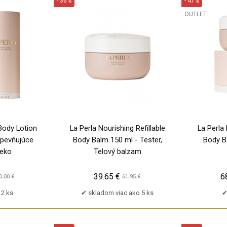
- 36%
- 47%
PU
OUTLET
TP
TP
Body Lotion
La Perla Nourishing Refillable
La Perla 
Spevňujúce
Body Balm 150 ml - Tester,
Body B
ieko
Telový balzam
39.65 €
6
0.00 €
61.95 €
2 ks
skladom viac ako 5 ks