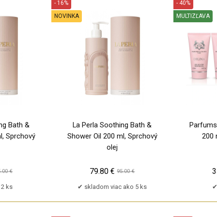
- 16%
- 40%
NOVINKA
MULTIZĽAVA
TP
PU
ing Bath &
La Perla Soothing Bath &
Parfums 
l, Sprchový
Shower Oil 200 ml, Sprchový
200 
olej
79.80 €
3
.00 €
95.00 €
2 ks
skladom viac ako 5 ks