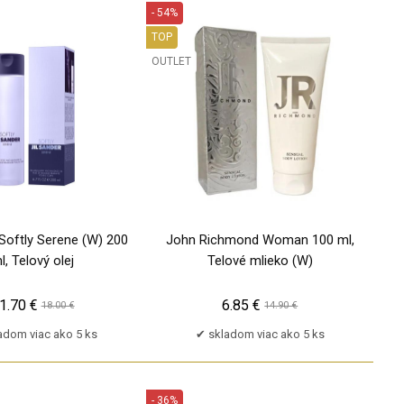
- 54%
TOP
OUTLET
PU
 Softly Serene (W) 200
John Richmond Woman 100 ml,
l, Telový olej
Telové mlieko (W)
1.70 €
6.85 €
18.00 €
14.90 €
adom viac ako 5 ks
skladom viac ako 5 ks
- 36%