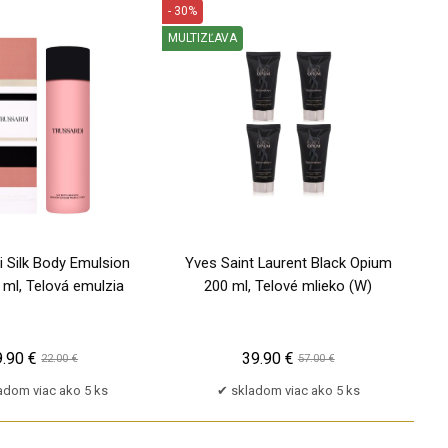
- 30%
MULTIZĽAVA
PU
i Silk Body Emulsion
Yves Saint Laurent Black Opium
 ml, Telová emulzia
200 ml, Telové mlieko (W)
9.90 €
39.90 €
22.00 €
57.00 €
adom viac ako 5 ks
skladom viac ako 5 ks