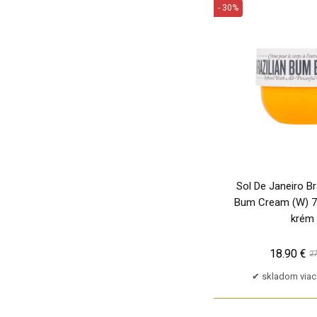
Salvatore Ferragamo
- 30%
Spots & Stripes
PU
Thierry Mugler
Tommy Hilfiger
Trussardi
Valentino
Versace
Versace 19.69
Victoria´s Secret
Yves Saint Laurent
Sol De Janeiro Br
Bum Cream (W) 75
krém
18.90 €
27
skladom viac