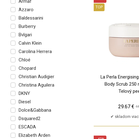
Armaf
TOP
Azzaro
PU
Baldessarini
TP
Burberry
Bvlgari
Calvin Klein
Carolina Herrera
Chloé
Chopard
Christian Audigier
La Perla Energising
Body Scrub 250 m
Christina Aguilera
Telový pee
DKNY
Diesel
29.67 €
44
Dolce&Gabbana
skladom viac
Dsquared2
ESCADA
Elizabeth Arden