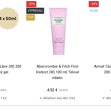
- 59%
- 30%
VÝPREDAJ
KLON
TOP
Libre (W) 200
Abercrombie & Fitch First
Armaf Clu
ý gel
Instinct (W) 100 ml, Telové
200 
mlieko
4.92 €
.00 €
12.00 €
1 ks
skladom viac ako 5 ks
skl