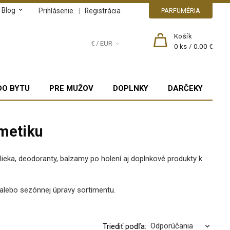
Blog
|
Prihlásenie
Registrácia
PARFUMÉRIA
Košík
€ / EUR
0
ks /
0.00 €
DO BYTU
PRE MUŽOV
DOPLNKY
DARČEKY
zmetiku
lieka, deodoranty, balzamy po holení aj doplnkové produkty k
 alebo sezónnej úpravy sortimentu.
Triediť podľa: