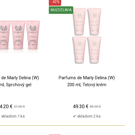
- 42%
MULTIZĽAVA
TP
de Marly Delina (W)
Parfums de Marly Delina (W)
ml, Sprchový gel
200 ml, Telový krém
4.20 €
49.30 €
57.00 €
85.00 €
skladom 1 ks
skladom 2 ks