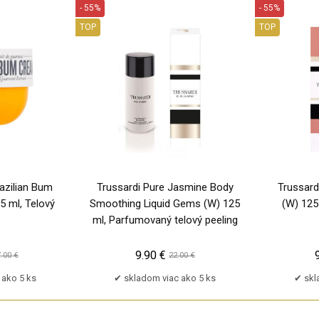
- 55%
- 55%
TOP
TOP
PU
PU
azilian Bum
Trussardi Pure Jasmine Body
Trussard
 ml, Telový
Smoothing Liquid Gems (W) 125
(W) 125
ml, Parfumovaný telový peeling
9.90 €
.00 €
22.00 €
 ako 5 ks
skladom viac ako 5 ks
skl