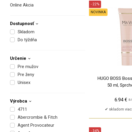
- 22%
Online Akcia
NOVINKA
Dostupnosť
Skladom
Do týždňa
Určenie
Pre mužov
Pre ženy
HUGO BOSS Boss 
Unisex
50 ml, Sprch
6.94 €
8.
Výrobca
4711
skladom viac
Abercrombie & Fitch
Agent Provocateur
- 34%