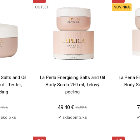
OUTLET
NOVINKA
TP
TP
 Salts and Oil
La Perla Energising Salts and Oil
La Perla E
l - Tester,
Body Scrub 250 ml, Telový
Body Sc
ling
peeling
49.40 €
7
.95 €
95.00 €
 ako 5 ks
skladom 2 ks