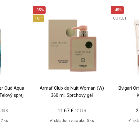
- 35%
- 45%
TOP
OUTLET
PU
PU
er Oud Aqua
Armaf Club de Nuit Woman (W)
Bvlgari Om
Telový sprej
360 ml, Sprchový gél
11.67 €
2
.95 €
17.95 €
7 ks
skladom viac ako 5 ks
skl