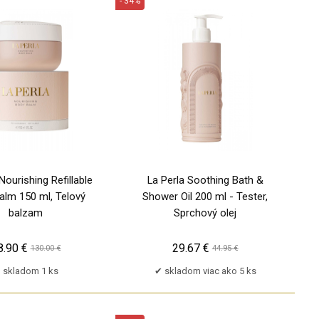
- 34%
PU
TP
Nourishing Refillable
La Perla Soothing Bath &
alm 150 ml, Telový
Shower Oil 200 ml - Tester,
balzam
Sprchový olej
8.90 €
29.67 €
130.00 €
44.95 €
skladom 1 ks
skladom viac ako 5 ks