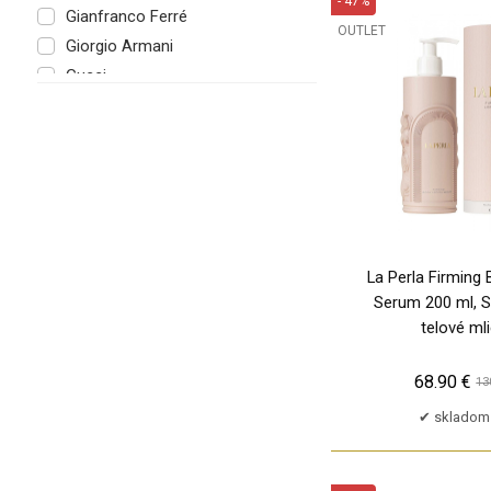
- 47%
Gianfranco Ferré
OUTLET
Giorgio Armani
TP
Gucci
HUGO BOSS
Hermes
Iceberg
Issey Miyake
JOOP!
James Bond 007
La Perla Firming 
Jean Paul Gaultier
Serum 200 ml, 
Jil Sander
telové ml
John Richmond
KENZO
68.90 €
13
Kenneth Cole
skladom 
Kim Kardashian
La Perla
Lacoste