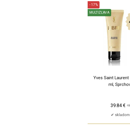
- 17%
MULTIZĽAVA
PU
Yves Saint Laurent 
ml, Sprchov
39.84 €
48
skladom 