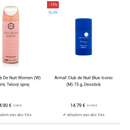
- 15%
KLON
b De Nuit Women (W)
Armaf Club de Nuit Blue Iconic
ml, Telový sprej
(M) 75 g, Deostick
4.90 €
14.79 €
7.00 €
17.40 €
adom viac ako 5 ks
skladom viac ako 5 ks