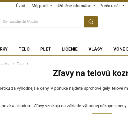
Úvod
Môj profil
Užitočné informácie
Prečo u nás
RKY
TELO
PLEŤ
LÍČENIE
VLASY
VÔNE 
oduktu
Telo
Zľavy na telovú ko
etiku za výhodnejšie ceny. V ponuke nájdete sprchové gély, telové m
e, nové a skladom. Zľavy vznikajú na základe výhodnej nákupnej ceny