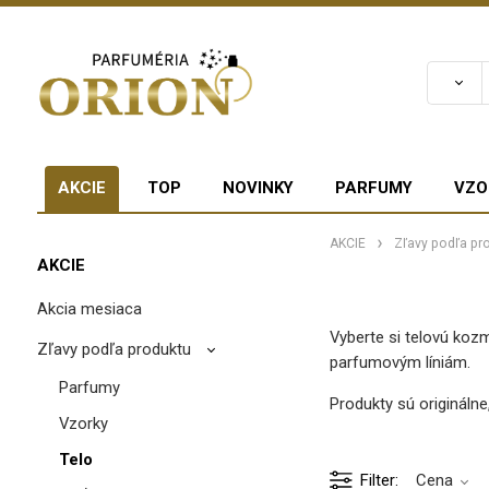
AKCIE
TOP
NOVINKY
PARFUMY
VZO
AKCIE
Zľavy podľa pr
AKCIE
Akcia mesiaca
Vyberte si telovú kozm
Zľavy podľa produktu
parfumovým líniám.
Parfumy
Produkty sú origináln
Vzorky
Telo
Filter
Cena