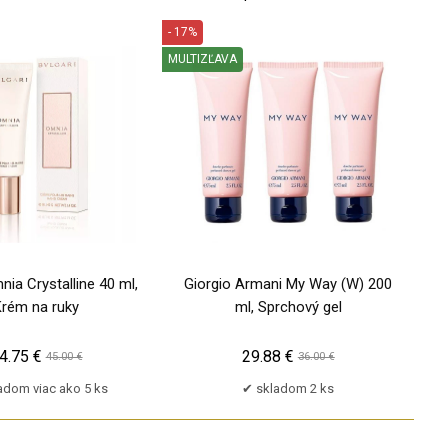
- 17%
MULTIZĽAVA
PU
nia Crystalline 40 ml,
Giorgio Armani My Way (W) 200
Krém na ruky
ml, Sprchový gel
4.75 €
29.88 €
45.00 €
36.00 €
adom viac ako 5 ks
skladom 2 ks