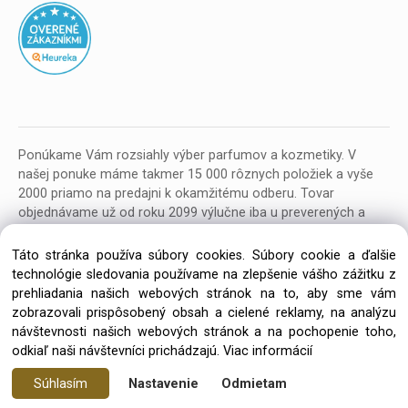
Ponúkame Vám rozsiahly výber parfumov a kozmetiky. V
našej ponuke máme takmer 15 000 rôznych položiek a vyše
2000 priamo na predajni k okamžitému odberu. Tovar
objednávame už od roku 2099 výlučne iba u preverených a
kvalitných veľkoobchodných dodávateľov z celej EU.
Táto stránka používa súbory cookies. Súbory cookie a ďalšie
technológie sledovania používame na zlepšenie vášho zážitku z
prehliadania našich webových stránok na to, aby sme vám
zobrazovali prispôsobený obsah a cielené reklamy, na analýzu
návštevnosti našich webových stránok a na pochopenie toho,
Copyright © 2026 Parfumeria ORION, All rights reserved
odkiaľ naši návštevníci prichádzajú.
Viac informácií
Súhlasím
Nastavenie
Odmietam
Vytvorené systémom ClickEshop.sk