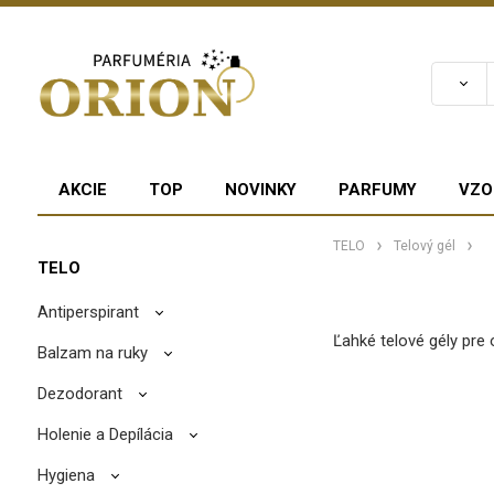
AKCIE
TOP
NOVINKY
PARFUMY
VZO
TELO
Telový gél
TELO
Antiperspirant
Ľahké telové gély pre 
Balzam na ruky
Dezodorant
Holenie a Depílácia
Hygiena