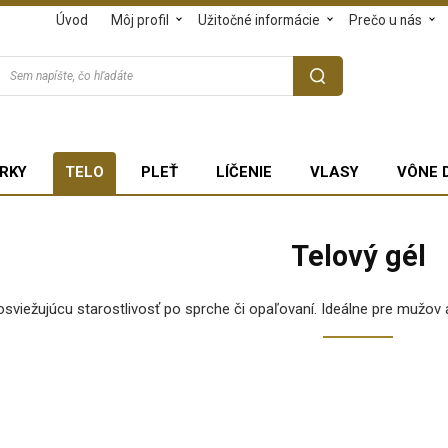
Úvod
Môj profil
Užitočné informácie
Prečo u nás
RKY
TELO
PLEŤ
LÍČENIE
VLASY
VÔNE 
Telový gél
osviežujúcu starostlivosť po sprche či opaľovaní. Ideálne pre mužov a