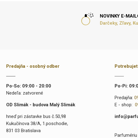
NOVINKY E-MAI
Darčeky, Zľavy, K
Predajňa - osobný odber
Potrebuje
Po-So: 09:00 - 20:00
Po-Pi: 09:
Nedeľa: zatvorené
Predajňa:
0
OD Slimák - budova Malý Slimák
E - shop:
0
hneď pri zástavke bus č.50,98
info@parf
Kukučínova 38/A, 1.poschodie,
831 03 Bratislava
Parfumériu 