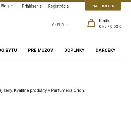
Blog
|
Prihlásenie
Registrácia
PARFUMÉRIA
Košík
€ / EUR
0
ks /
0.00 €
DO BYTU
PRE MUŽOV
DOPLNKY
DARČEKY
j ženy. Kvalitné produkty v Parfumeria Orion.