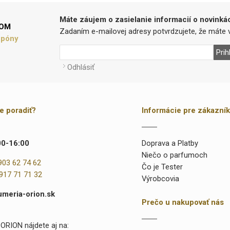
Máte záujem o zasielanie informacií o novinká
LOM
Zadaním e-mailovej adresy potvrdzujete, že máte v
upóny
Prih
Odhlásiť
te poradiť?
Informácie pre zákazní
00-16:00
Doprava a Platby
Niečo o parfumoch
903 62 74 62
Čo je Tester
917 71 71 32
Výrobcovia
umeria-orion.sk
Prečo u nakupovať nás
ORION nájdete aj na: