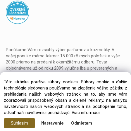
Ponúkame Vám rozsiahly výber parfumov a kozmetiky. V
našej ponuke máme takmer 15 000 rôznych položiek a vyše
2000 priamo na predajni k okamžitému odberu. Tovar
objednávame už od roku 2099 výlučne iba u preverených a
kvalitných veľkoobchodných dodávateľov z celej EU.
Táto stránka používa súbory cookies. Súbory cookie a ďalšie
technológie sledovania používame na zlepšenie vášho zážitku z
prehliadania našich webových stránok na to, aby sme vám
zobrazovali prispôsobený obsah a cielené reklamy, na analýzu
návštevnosti našich webových stránok a na pochopenie toho,
Copyright © 2026 Parfumeria ORION, All rights reserved
odkiaľ naši návštevníci prichádzajú.
Viac informácií
Súhlasím
Nastavenie
Odmietam
Vytvorené systémom ClickEshop.sk