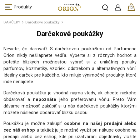
ks /
Produkty
0
DARČEKY
Darčekové poukážky
Darčekové poukážky
Neviete, čo darovať? S darčekovou poukážkou od Parfumerie
Orion nikdy nešliapnete vedľa. Vyberte si z rôznych hodnot a
potešte blízkych možnosťou vybrať si z unikátnej ponuky
parfumov, kozmetiky, vzoriek, odstrekom a alternatívnych vôní.
Ideálny darček pre každého, kto miluje výnimočné produkty, ktoré
inde nenájdete.
Darčeková poukážka je vhodná najmä vtedy, ak chcete niekoho
obdarovať a
nepoznáte
jeho preferovanú vôňu. Preto Vám
dávame možnosť zakúpiť si u nás darčekové poukážky ktorými
môžete následne obdarovať blízku osobu.
Poukážku je možné zakúpiť
osobne na našej predajni alebo
cez náš eshop
a taktiež ju je možné využiť pri nákupe osobne na
predajni alebo cez eshop, kde pri uzatváraní objednávky vložíte