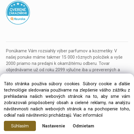
Ponúkame Vám rozsiahly výber parfumov a kozmetiky. V
našej ponuke máme takmer 15 000 rôznych položiek a vyše
2000 priamo na predajni k okamžitému odberu. Tovar
objednávame už od roku 2099 výlučne iba u preverených a
kvalitných veľkoobchodných dodávateľov z celej EU.
Táto stránka používa súbory cookies. Súbory cookie a ďalšie
technológie sledovania používame na zlepšenie vášho zážitku z
prehliadania našich webových stránok na to, aby sme vám
zobrazovali prispôsobený obsah a cielené reklamy, na analýzu
návštevnosti našich webových stránok a na pochopenie toho,
Copyright © 2026 Parfumeria ORION, All rights reserved
odkiaľ naši návštevníci prichádzajú.
Viac informácií
Súhlasím
Nastavenie
Odmietam
Vytvorené systémom ClickEshop.sk