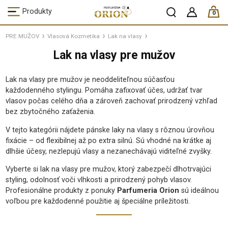
ks /
Produkty
0
PRE MUŽOV
Vlasová Kozmetika
Lak na vlasy
Lak na vlasy pre mužov
Lak na vlasy pre mužov je neoddeliteľnou súčasťou
každodenného stylingu. Pomáha zafixovať účes, udržať tvar
vlasov počas celého dňa a zároveň zachovať prirodzený vzhľad
bez zbytočného zaťaženia.
V tejto kategórii nájdete pánske laky na vlasy s rôznou úrovňou
fixácie – od flexibilnej až po extra silnú. Sú vhodné na krátke aj
dlhšie účesy, nezlepujú vlasy a nezanechávajú viditeľné zvyšky.
Vyberte si lak na vlasy pre mužov, ktorý zabezpečí dlhotrvajúci
styling, odolnosť voči vlhkosti a prirodzený pohyb vlasov.
Profesionálne produkty z ponuky
Parfumeria Orion
sú ideálnou
voľbou pre každodenné použitie aj špeciálne príležitosti.