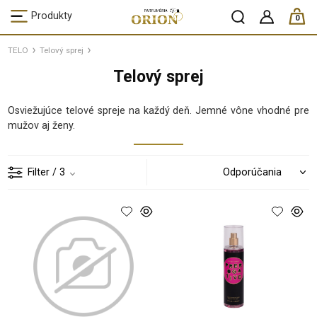
ks /
Produkty
0
TELO
Telový sprej
Telový sprej
Osviežujúce telové spreje na každý deň. Jemné vône vhodné pre
mužov aj ženy.
Filter
/ 3