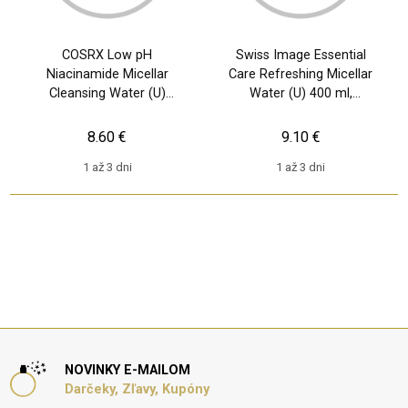
COSRX Low pH
Swiss Image Essential
Niacinamide Micellar
Care Refreshing Micellar
Cleansing Water (U)
Water (U) 400 ml,
100ml, Micelárna voda
Micelárna voda
8.60 €
9.10 €
1 až 3 dni
1 až 3 dni
NOVINKY E-MAILOM
Darčeky, Zľavy, Kupóny