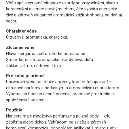
Vôňa spája výrazné citrusové akordy so zmyselnými, sladko-
korenenými a jemne drevitými tónmi, čím vytvára energický,
živý a zároveň elegantný aromatický zážitok vhodný na deň aj
večer.
Charakter vône
Citrusová, aromatická, energická.
Zloženie vône
Hlava: bergamot, citrón, horké pomaranče
Srdce: korenisto-aromatické akordy, levanduľa
Základ: pižmo, cédrové drevo
Pre koho je určená
Unisexová vôňa pre mužov aj ženy, ktorí obľubujú svieže
citrusové parfumy s horkastým a aromatickým charakterom.
Výborne sa hodí na denné nosenie, pracovné prostredie aj
spoločenské udalosti.
Použitie
Naneste malé množstvo parfumu na pulzné body – krk,
zápästia alebo dekolt. Vzhľadom na sviežu a zároveň
komplexnú kompozíciu odporúčam aplikovať s mierou, aby