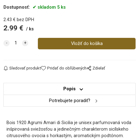
Dostupnosť:
skladom 5 ks
2.43
€
bez DPH
2.99
€
ks
Sledovať produkt
Pridať do obľúbených
Zdielať
Popis
Potrebujete poradiť?
Bois 1920 Agrumi Amari di Sicilia je unisex parfumovaná voda
inšpirovaná sviežosťou a jedinečným charakterom sicílskeho
citrusového ovocia s horkastým, aromatickým podtónom.