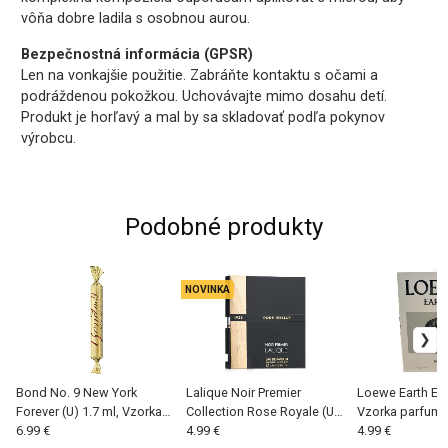
vôňa dobre ladila s osobnou aurou.
Bezpečnostná informácia (GPSR)
Len na vonkajšie použitie. Zabráňte kontaktu s očami a
podráždenou pokožkou. Uchovávajte mimo dosahu detí.
Produkt je horľavý a mal by sa skladovať podľa pokynov
výrobcu.
Podobné produkty
NOVINKA
Bond No. 9 New York
Lalique Noir Premier
Loewe Earth Elixi
Forever (U) 1.7 ml, Vzorka
Collection Rose Royale (U)
Vzorka parfum
parfumu
6.99 €
1.8 ml, Vzorka parfumu
4.99 €
4.99 €