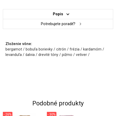
Popis
Potrebujete poradiť?
Zloženie vône:
bergamot / bobuľa borievky / citrón / frézia / kardamóm /
levanduľa / šalvia / drevité tóny / pižmo / vetiver /
Podobné produkty
- 26%
- 30%