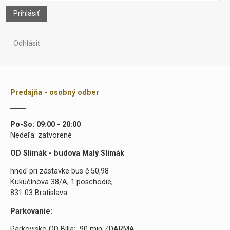
Prihlásiť
Odhlásiť
Predajňa - osobný odber
Po-So: 09:00 - 20:00
Nedeľa: zatvorené
OD Slimák - budova Malý Slimák
hneď pri zástavke bus č.50,98
Kukučínova 38/A, 1.poschodie,
831 03 Bratislava
Parkovanie:
Parkovisko OD Billa: 90 min ZDARMA