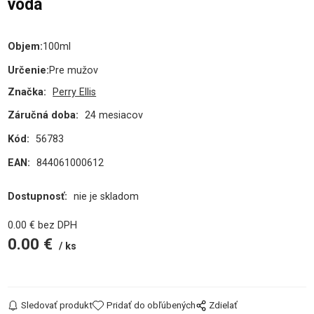
voda
Objem
:
100ml
Určenie
:
Pre mužov
Značka:
Perry Ellis
Záručná doba:
24 mesiacov
Kód:
56783
EAN:
844061000612
Dostupnosť:
nie je skladom
0.00
€
bez DPH
0.00
€
ks
Sledovať produkt
Pridať do obľúbených
Zdielať