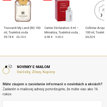
Trussardi My Land (M) 100
Cartier Déclaration 4 ml –
Collistar Acqua 
ml, Toaletná voda
Miniatúra, Toaletná voda
100 ml, Toaletn
39.74 €
53.70 €
(M)
6.93 €
9.90 €
34.20 €
NOVINKY E-MAILOM
Darčeky, Zľavy, Kupóny
Máte záujem o zasielanie informacií o novinkách a akciách?
Zadaním e-mailovej adresy potvrdzujete, že máte viac ako 16
rokov.