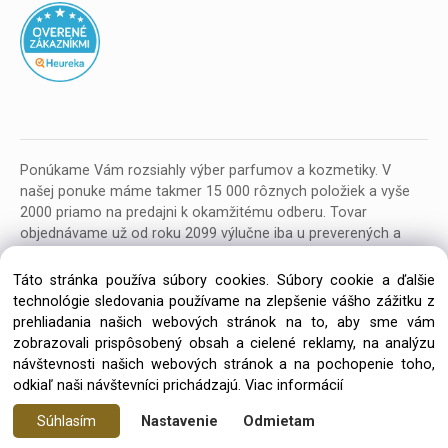
Ponúkame Vám rozsiahly výber parfumov a kozmetiky. V
našej ponuke máme takmer 15 000 rôznych položiek a vyše
2000 priamo na predajni k okamžitému odberu. Tovar
objednávame už od roku 2099 výlučne iba u preverených a
kvalitných veľkoobchodných dodávateľov z celej EU.
Táto stránka používa súbory cookies. Súbory cookie a ďalšie
technológie sledovania používame na zlepšenie vášho zážitku z
prehliadania našich webových stránok na to, aby sme vám
zobrazovali prispôsobený obsah a cielené reklamy, na analýzu
návštevnosti našich webových stránok a na pochopenie toho,
Copyright © 2026 Parfumeria ORION, All rights reserved
odkiaľ naši návštevníci prichádzajú.
Viac informácií
Súhlasím
Nastavenie
Odmietam
Vytvorené systémom ClickEshop.sk