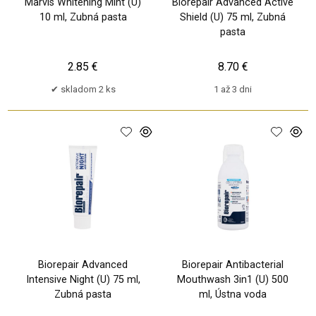
Marvis Whitening Mint (U)
Biorepair Advanced Active
10 ml, Zubná pasta
Shield (U) 75 ml, Zubná
pasta
2.85 €
8.70 €
skladom 2 ks
1 až 3 dni
Biorepair Advanced
Biorepair Antibacterial
Intensive Night (U) 75 ml,
Mouthwash 3in1 (U) 500
Zubná pasta
ml, Ústna voda