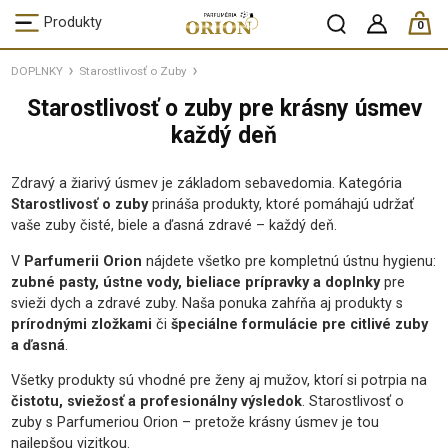
ks /
Produkty
0
DOPLNKY
Starostlivosť o Zuby
Starostlivosť o zuby pre krásny úsmev
každý deň
Zdravý a žiarivý úsmev je základom sebavedomia. Kategória
Starostlivosť o zuby
prináša produkty, ktoré pomáhajú udržať
vaše zuby čisté, biele a ďasná zdravé – každý deň.
V
Parfumerii Orion
nájdete všetko pre kompletnú ústnu hygienu:
zubné pasty, ústne vody, bieliace prípravky a doplnky
pre
svieži dych a zdravé zuby. Naša ponuka zahŕňa aj produkty s
prírodnými zložkami
či
špeciálne formulácie pre citlivé zuby
a ďasná
.
Všetky produkty sú vhodné pre ženy aj mužov, ktorí si potrpia na
čistotu, sviežosť a profesionálny výsledok
. Starostlivosť o
zuby s Parfumeriou Orion – pretože krásny úsmev je tou
najlepšou vizitkou.