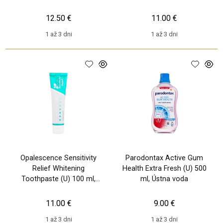
12.50 €
11.00 €
1 až 3 dni
1 až 3 dni
Opalescence Sensitivity
Parodontax Active Gum
Relief Whitening
Health Extra Fresh (U) 500
Toothpaste (U) 100 ml,
ml, Ústna voda
Zubná pasta
11.00 €
9.00 €
1 až 3 dni
1 až 3 dni