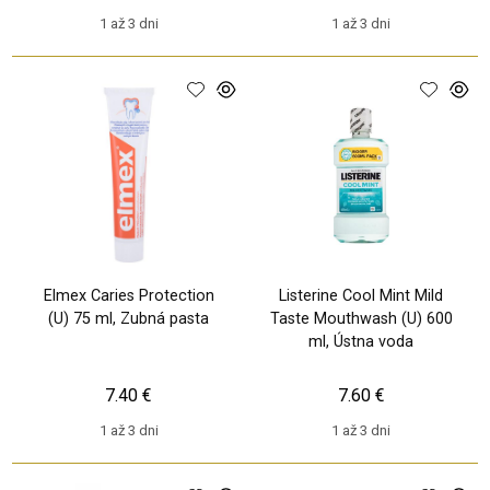
1 až 3 dni
1 až 3 dni
Elmex Caries Protection
Listerine Cool Mint Mild
(U) 75 ml, Zubná pasta
Taste Mouthwash (U) 600
ml, Ústna voda
7.40 €
7.60 €
1 až 3 dni
1 až 3 dni