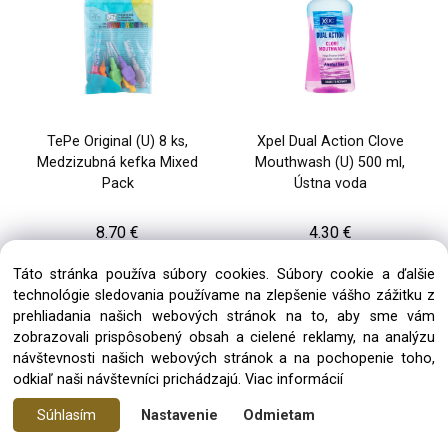
TePe Original (U) 8 ks,
Xpel Dual Action Clove
Medzizubná kefka Mixed
Mouthwash (U) 500 ml,
Pack
Ústna voda
8.70 €
4.30 €
1 až 3 dni
1 až 3 dni
Táto stránka používa súbory cookies. Súbory cookie a ďalšie
technológie sledovania používame na zlepšenie vášho zážitku z
prehliadania našich webových stránok na to, aby sme vám
zobrazovali prispôsobený obsah a cielené reklamy, na analýzu
návštevnosti našich webových stránok a na pochopenie toho,
odkiaľ naši návštevníci prichádzajú.
Viac informácií
Súhlasím
Nastavenie
Odmietam