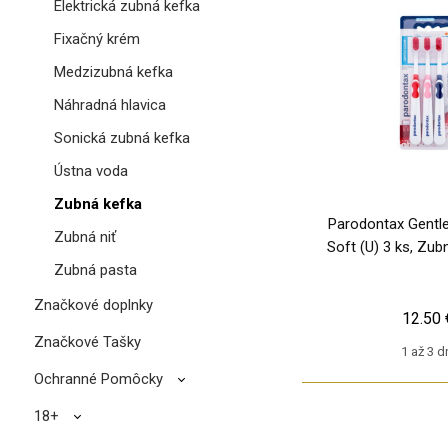
Elektrická zubná kefka
Fixačný krém
Medzizubná kefka
Náhradná hlavica
Sonická zubná kefka
Ústna voda
Zubná kefka
Parodontax Gentle
Zubná niť
Soft (U) 3 ks, Zub
Zubná pasta
Značkové doplnky
12.50 
Značkové Tašky
1 až 3 d
Ochranné Pomôcky
18+