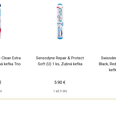
 Clean Extra
Sensodyne Repair & Protect
Swissden
ná kefka Trio
Soft (U) 1 ks, Zubná kefka
Black, Red
kef
€
5.90 €
ni
1 až 3 dni