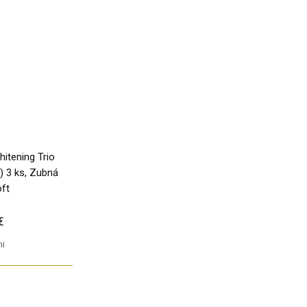
itening Trio
U) 3 ks, Zubná
oft
€
ni