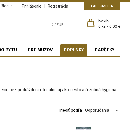
Blog
|
Prihlásenie
Registrácia
PARFUMÉRIA
Košík
€ / EUR
0
ks /
0.00 €
DO BYTU
PRE MUŽOV
DOPLNKY
DARČEKY
stenie bez podráždenia. Ideálne aj ako cestovná zubná hygiena.
Triediť podľa: