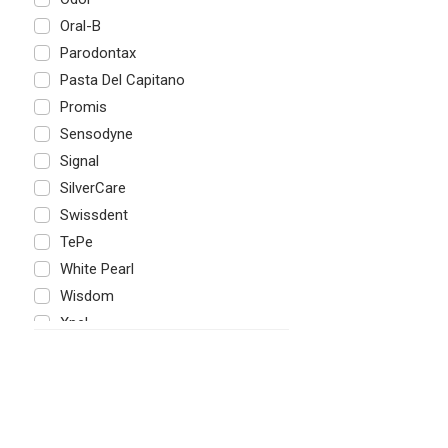
Oral-B
Parodontax
Pasta Del Capitano
Promis
Sensodyne
Signal
SilverCare
Swissdent
TePe
White Pearl
Wisdom
Xpel
swiss smile