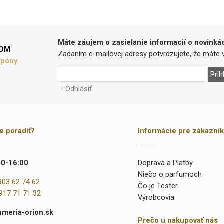
Máte záujem o zasielanie informacií o novinká
LOM
Zadaním e-mailovej adresy potvrdzujete, že máte v
upóny
Prih
Odhlásiť
te poradiť?
Informácie pre zákazní
00-16:00
Doprava a Platby
Niečo o parfumoch
903 62 74 62
Čo je Tester
917 71 71 32
Výrobcovia
umeria-orion.sk
Prečo u nakupovať nás