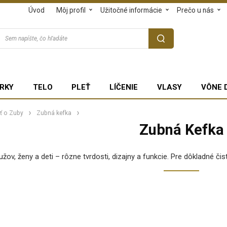
Úvod
Môj profil
Užitočné informácie
Prečo u nás
RKY
TELO
PLEŤ
LÍČENIE
VLASY
VÔNE 
sť o Zuby
Zubná kefka
Zubná Kefka
ov, ženy a deti – rôzne tvrdosti, dizajny a funkcie. Pre dôkladné či