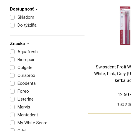
Dostupnosť
Skladom
Do týždňa
Značka
Aquafresh
Biorepair
Swissdent Profi Wh
Colgate
White, Pink, Grey (
Curaprox
kefka S
Ecodenta
Foreo
12.50 
Listerine
1 až 3 d
Marvis
Mentadent
My White Secret
Odol