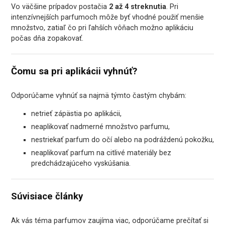
Vo väčšine prípadov postačia
2 až 4 streknutia
. Pri
intenzívnejších parfumoch môže byť vhodné použiť menšie
množstvo, zatiaľ čo pri ľahších vôňach možno aplikáciu
počas dňa zopakovať.
Čomu sa pri aplikácii vyhnúť?
Odporúčame vyhnúť sa najmä týmto častým chybám:
netrieť zápästia po aplikácii,
neaplikovať nadmerné množstvo parfumu,
nestriekať parfum do očí alebo na podráždenú pokožku,
neaplikovať parfum na citlivé materiály bez
predchádzajúceho vyskúšania.
Súvisiace články
Ak vás téma parfumov zaujíma viac, odporúčame prečítať si