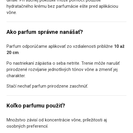
dlhšie. Pri suchej pokožke môže pomôcť použitie
hydratačného krému bez parfumácie ešte pred aplikáciou
vône.
Ako parfum správne nanášať?
Parfum odporúčame aplikovať zo vzdialenosti približne
10 až
20 cm
.
Po nastriekaní zápästia o seba netrite. Trenie môže narušiť
prirodzené rozvíjanie jednotlivých tónov vône a zmeniť jej
charakter.
Stačí nechať parfum prirodzene zaschnúť.
Koľko parfumu použiť?
Množstvo závisí od koncentrácie vône, príležitosti aj
osobných preferencií.