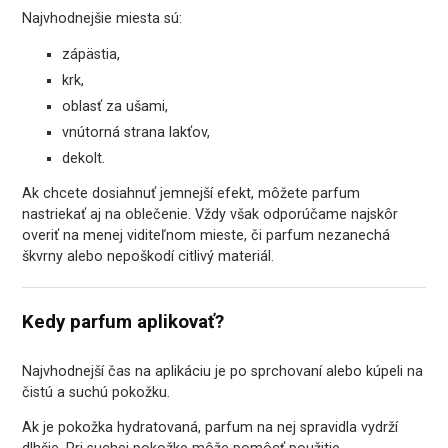
Najvhodnejšie miesta sú:
zápästia,
krk,
oblasť za ušami,
vnútorná strana lakťov,
dekolt.
Ak chcete dosiahnuť jemnejší efekt, môžete parfum
nastriekať aj na oblečenie. Vždy však odporúčame najskôr
overiť na menej viditeľnom mieste, či parfum nezanechá
škvrny alebo nepoškodí citlivý materiál.
Kedy parfum aplikovať?
Najvhodnejší čas na aplikáciu je po sprchovaní alebo kúpeli na
čistú a suchú pokožku.
Ak je pokožka hydratovaná, parfum na nej spravidla vydrží