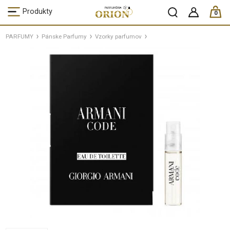
ks /
Produkty
0
PARFUMY
Pánske Parfumy
Vzorky parfumov