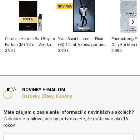
NOVINKA
Carolina Herrera Bad Boy Le
Yves Saint Laurent L´Elixir
Pherostrong P
Parfum (M) 1.5 ml, Vzorka
(M) 1.2 ml, Vzorka parfumu
Only For Men (M
parfumu
2.99 €
2.99 €
Vzorka parfumu
2.99 €
feromónmi
NOVINKY E-MAILOM
Darčeky, Zľavy, Kupóny
Máte záujem o zasielanie informacií o novinkách a akciách?
Zadaním e-mailovej adresy potvrdzujete, že máte viac ako 16
rokov.