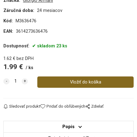
Značka:
Giorgio Armani
Záručná doba:
24 mesiacov
Kód:
M3636476
EAN:
3614273636476
Dostupnosť:
skladom 23 ks
1.62
€
bez DPH
1.99
€
ks
Sledovať produkt
Pridať do obľúbených
Zdielať
Popis