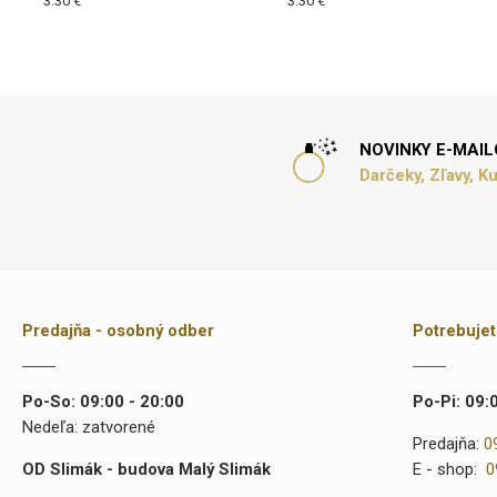
3.30 €
3.30 €
NOVINKY E-MAI
Darčeky, Zľavy, K
Predajňa - osobný odber
Potrebuje
Po-So: 09:00 - 20:00
Po-Pi: 09:
Nedeľa: zatvorené
Predajňa:
0
OD Slimák - budova Malý Slimák
E - shop:
0