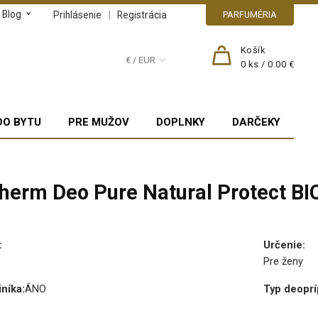
Blog
|
Prihlásenie
Registrácia
PARFUMÉRIA
Košík
€ / EUR
0
ks /
0.00 €
DO BYTU
PRE MUŽOV
DOPLNKY
DARČEKY
therm Deo Pure Natural Protect BI
:
Určenie
:
Pre ženy
iníka
:
ÁNO
Typ deoprí