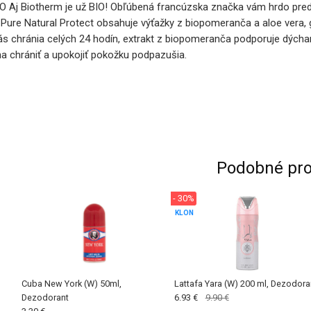
 Aj Biotherm je už BIO! Obľúbená francúzska značka vám hrdo predkl
ure Natural Protect obsahuje výťažky z biopomeranča a aloe vera, gly
ás chránia celých 24 hodín, extrakt z biopomeranča podporuje dýchanie
a chrániť a upokojiť pokožku podpazušia.
Podobné pro
- 30%
KLON
Cuba New York (W) 50ml,
Lattafa Yara (W) 200 ml, Dezodora
Dezodorant
6.93 €
9.90 €