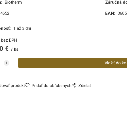
:
Biotherm
Záručná d
14652
EAN:
3605
pnosť:
1 až 3 dni
€
bez DPH
0
€
ks
dovať produkt
Pridať do obľúbených
Zdielať