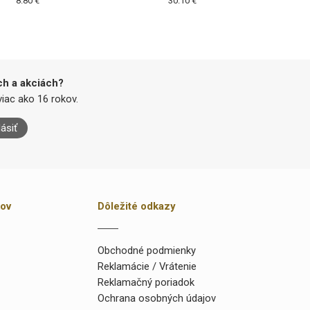
8.80 €
30.10 €
ch a akciách?
iac ako 16 rokov.
lásiť
kov
Dôležité odkazy
Obchodné podmienky
Reklamácie / Vrátenie
Reklamačný poriadok
Ochrana osobných údajov