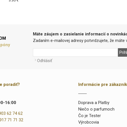
3.30 €
Máte záujem o zasielanie informacií o novinká
LOM
Zadaním e-mailovej adresy potvrdzujete, že máte v
upóny
Prih
Odhlásiť
te poradiť?
Informácie pre zákazní
00-16:00
Doprava a Platby
Niečo o parfumoch
903 62 74 62
Čo je Tester
917 71 71 32
Výrobcovia