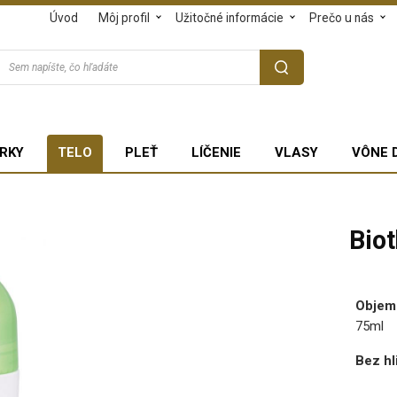
Úvod
Môj profil
Užitočné informácie
Prečo u nás
RKY
TELO
PLEŤ
LÍČENIE
VLASY
VÔNE 
Bio
Objem
75ml
Bez hl