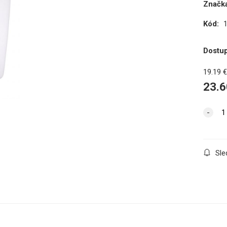
Značka
Kód:
Dostu
19.19
23.6
Sle