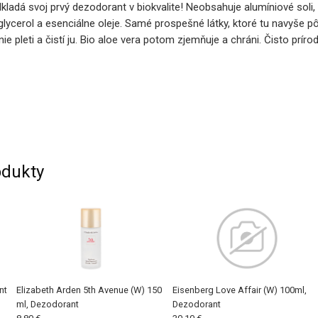
adá svoj prvý dezodorant v biokvalite! Neobsahuje alumíniové soli,
cerol a esenciálne oleje. Samé prospešné látky, ktoré tu navyše pôso
 pleti a čistí ju. Bio aloe vera potom zjemňuje a chráni. Čisto príro
dukty
nt
Elizabeth Arden 5th Avenue (W) 150
Eisenberg Love Affair (W) 100ml,
ml, Dezodorant
Dezodorant