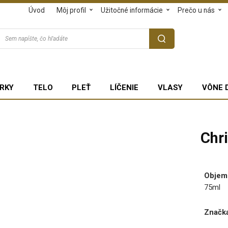
Úvod
Môj profil
Užitočné informácie
Prečo u nás
RKY
TELO
PLEŤ
LÍČENIE
VLASY
VÔNE 
Chr
Objem
75ml
Značka