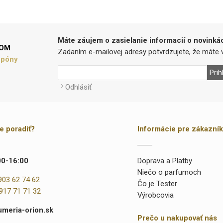
Máte záujem o zasielanie informacií o novinká
LOM
Zadaním e-mailovej adresy potvrdzujete, že máte v
upóny
Prih
Odhlásiť
te poradiť?
Informácie pre zákazní
00-16:00
Doprava a Platby
Niečo o parfumoch
903 62 74 62
Čo je Tester
917 71 71 32
Výrobcovia
umeria-orion.sk
Prečo u nakupovať nás