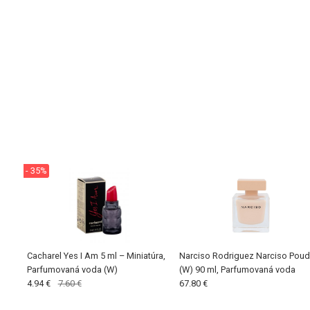
- 35%
Cacharel Yes I Am 5 ml – Miniatúra,
Narciso Rodriguez Narciso Poud
Parfumovaná voda (W)
(W) 90 ml, Parfumovaná voda
4.94 €
7.60 €
67.80 €