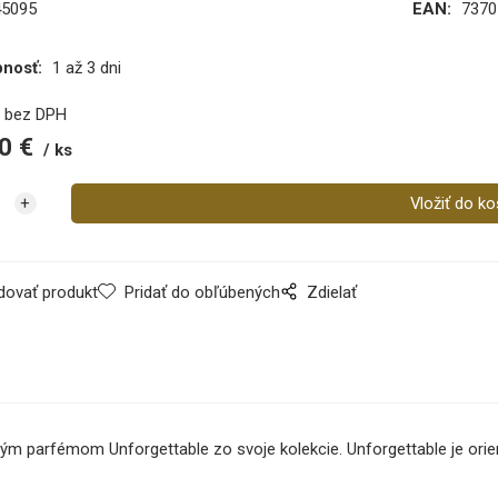
45095
EAN:
7370
pnosť:
1 až 3 dni
€
bez DPH
0
€
ks
dovať produkt
Pridať do obľúbených
Zdielať
vým parfémom Unforgettable zo svoje kolekcie. Unforgettable je orie