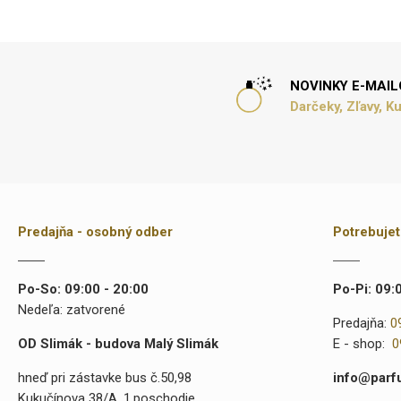
NOVINKY E-MAI
Darčeky, Zľavy, K
Predajňa - osobný odber
Potrebuje
Po-So: 09:00 - 20:00
Po-Pi: 09:
Nedeľa: zatvorené
Predajňa:
0
OD Slimák - budova Malý Slimák
E - shop:
0
hneď pri zástavke bus č.50,98
info@parf
Kukučínova 38/A, 1.poschodie,