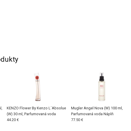
dukty
l,
KENZO Flower By Kenzo L´Absolue
Mugler Angel Nova (W) 100 ml,
(W) 30 ml, Parfumovaná voda
Parfumovaná voda Náplň
44.20 €
77.50 €