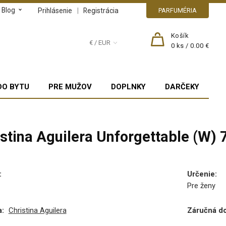
Blog
|
Prihlásenie
Registrácia
PARFUMÉRIA
Košík
€ / EUR
0
ks /
0.00 €
DO BYTU
PRE MUŽOV
DOPLNKY
DARČEKY
istina Aguilera Unforgettable (W)
:
Určenie
:
Pre ženy
:
Christina Aguilera
Záručná d