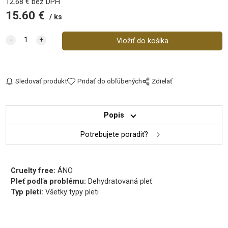
12.68
€
bez DPH
15.60
€
ks
Sledovať produkt
Pridať do obľúbených
Zdielať
Popis
Potrebujete poradiť?
Cruelty free:
ÁNO
Pleť podľa problému:
Dehydratovaná pleť
Typ pleti:
Všetky typy pleti