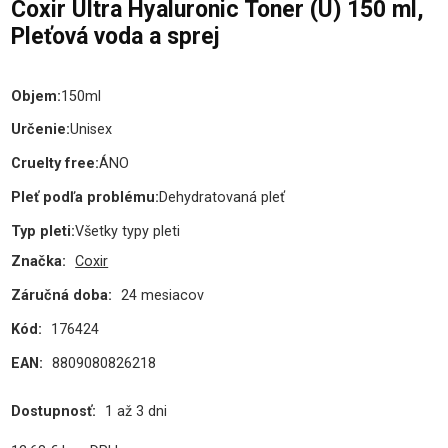
Coxir Ultra Hyaluronic Toner (U) 150 ml,
Pleťová voda a sprej
Objem
:
150ml
Určenie
:
Unisex
Cruelty free
:
ÁNO
Pleť podľa problému
:
Dehydratovaná pleť
Typ pleti
:
Všetky typy pleti
Značka:
Coxir
Záručná doba:
24 mesiacov
Kód:
176424
EAN:
8809080826218
Dostupnosť:
1 až 3 dni