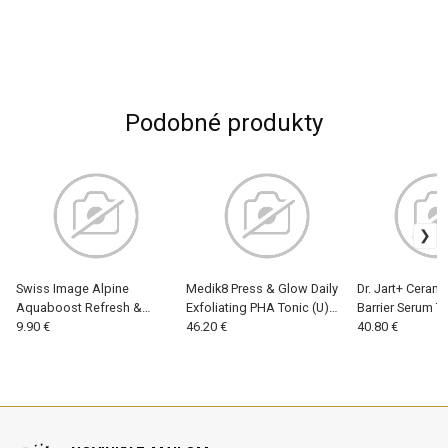
Podobné produkty
Swiss Image Alpine
Medik8 Press & Glow Daily
Dr. Jart+ Cerami
Aquaboost Refresh &
Exfoliating PHA Tonic (U)
Barrier Serum T
Revive Hydrating Mist Toner
9.90 €
200ml, Pleťová voda a sprej
46.20 €
ml, Pleťová voda
40.80 €
(U) 150 ml, Pleťová voda a
sprej