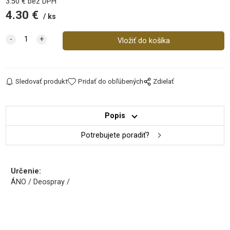
3.50
€
bez DPH
4.30
€
ks
Sledovať produkt
Pridať do obľúbených
Zdielať
Popis
Potrebujete poradiť?
Určenie:
ÁNO / Deospray /