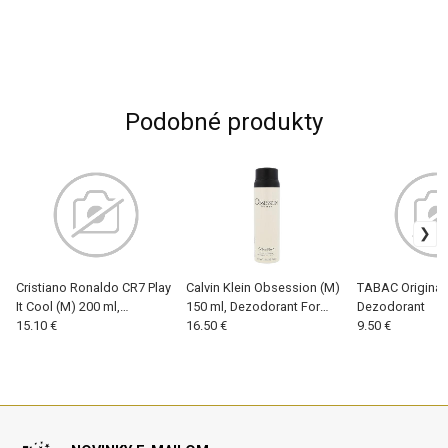
Podobné produkty
Cristiano Ronaldo CR7 Play
Calvin Klein Obsession (M)
TABAC Original 
It Cool (M) 200 ml,
150 ml, Dezodorant For
Dezodorant
Dezodorant
15.10 €
Men
16.50 €
9.50 €