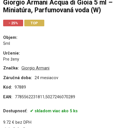
Giorgio Armani Acqua di Gioia 5 ml –
Miniatúra, Parfumovaná voda (W)
- 25%
TOP
Objem
:
5ml
Určenie
:
Pre ženy
Značka:
Giorgio Armani
Záručná doba:
24 mesiacov
Kód:
97889
EAN:
7785562231811;5027246070289
Dostupnosť:
skladom viac ako 5 ks
9.72
€
bez DPH