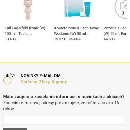
Karl Lagerfeld Ikonik (W)
Abercrombie & Fitch Away
Victoria´s Secre
100 ml - Tester,
Weekend (W) 50 ml,
(W) 50 ml, Par
Parfumovaná voda
30.40 €
Parfumovaná voda
19.97 €
29.80 €
voda
44.60 €
NOVINKY E-MAILOM
Darčeky, Zľavy, Kupóny
Máte záujem o zasielanie informacií o novinkách a akciách?
Zadaním e-mailovej adresy potvrdzujete, že máte viac ako 16
rokov.