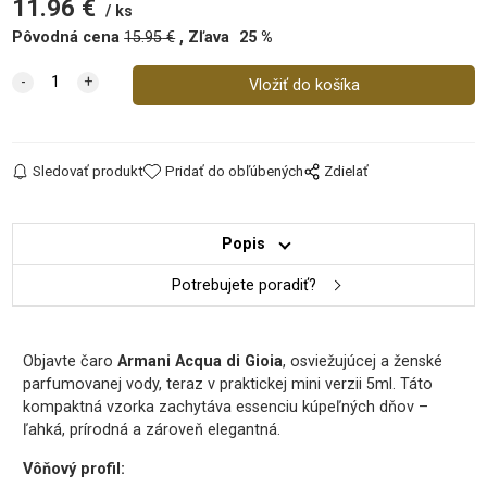
11.96
€
ks
Pôvodná cena
15.95
€
Zľava
25
%
Sledovať produkt
Pridať do obľúbených
Zdielať
Popis
Potrebujete poradiť?
Objavte čaro
Armani Acqua di Gioia
, osviežujúcej a ženské
parfumovanej vody, teraz v praktickej mini verzii 5ml. Táto
kompaktná vzorka zachytáva essenciu kúpeľných dňov –
ľahká, prírodná a zároveň elegantná.
Vôňový profil: