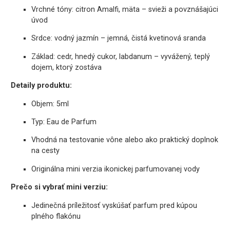
Vrchné tóny: citron Amalfi, mäta – svieži a povznášajúci
úvod
Srdce: vodný jazmín – jemná, čistá kvetinová sranda
Základ: cedr, hnedý cukor, labdanum – vyvážený, teplý
dojem, ktorý zostáva
Detaily produktu:
Objem: 5ml
Typ: Eau de Parfum
Vhodná na testovanie vône alebo ako praktický doplnok
na cesty
Originálna mini verzia ikonickej parfumovanej vody
Prečo si vybrať mini verziu:
Jedinečná príležitosť vyskúšať parfum pred kúpou
plného flakónu