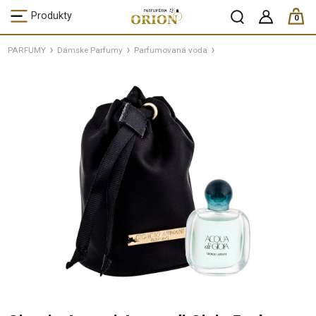
ks /
Produkty
0
PARFUMY
Dámske Parfumy
Parfumovaná voda