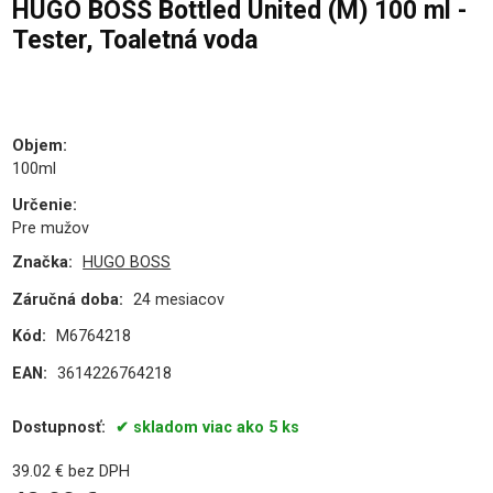
HUGO BOSS Bottled United (M) 100 ml -
Tester, Toaletná voda
PU
Objem
:
100ml
Určenie
:
Pre mužov
Značka:
HUGO BOSS
Záručná doba:
24 mesiacov
Kód:
M6764218
EAN:
3614226764218
Dostupnosť:
skladom viac ako 5 ks
39.02
€
bez DPH