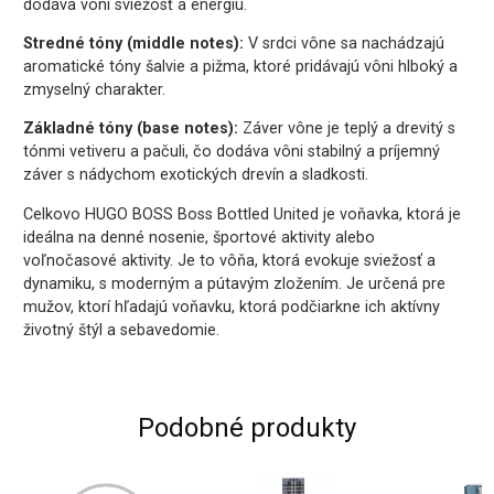
dodáva vôni sviežosť a energiu.
Stredné tóny (middle notes):
V srdci vône sa nachádzajú
aromatické tóny šalvie a pižma, ktoré pridávajú vôni hlboký a
zmyselný charakter.
Základné tóny (base notes):
Záver vône je teplý a drevitý s
tónmi vetiveru a pačuli, čo dodáva vôni stabilný a príjemný
záver s nádychom exotických drevín a sladkosti.
Celkovo HUGO BOSS Boss Bottled United je voňavka, ktorá je
ideálna na denné nosenie, športové aktivity alebo
voľnočasové aktivity. Je to vôňa, ktorá evokuje sviežosť a
dynamiku, s moderným a pútavým zložením. Je určená pre
mužov, ktorí hľadajú voňavku, ktorá podčiarkne ich aktívny
životný štýl a sebavedomie.
Podobné produkty