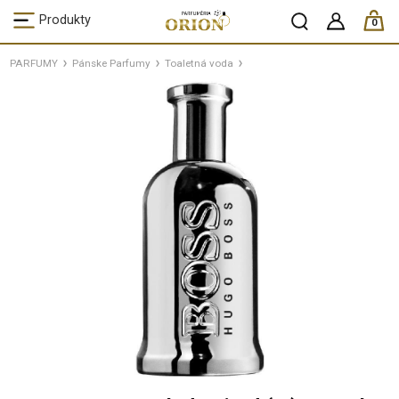
ks /
Produkty
0
PARFUMY
Pánske Parfumy
Toaletná voda