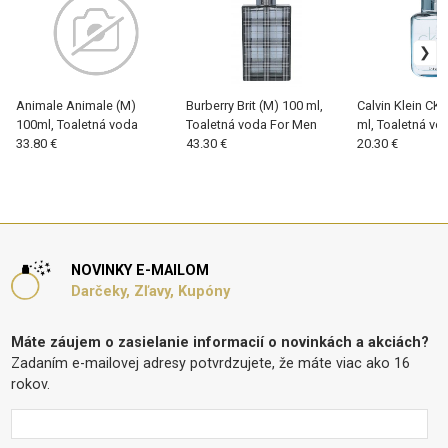
Animale Animale (M)
Burberry Brit (M) 100 ml,
Calvin Klein CK 
100ml, Toaletná voda
Toaletná voda For Men
ml, Toaletná vo
33.80 €
43.30 €
20.30 €
NOVINKY E-MAILOM
Darčeky, Zľavy, Kupóny
Máte záujem o zasielanie informacií o novinkách a akciách?
Zadaním e-mailovej adresy potvrdzujete, že máte viac ako 16
rokov.