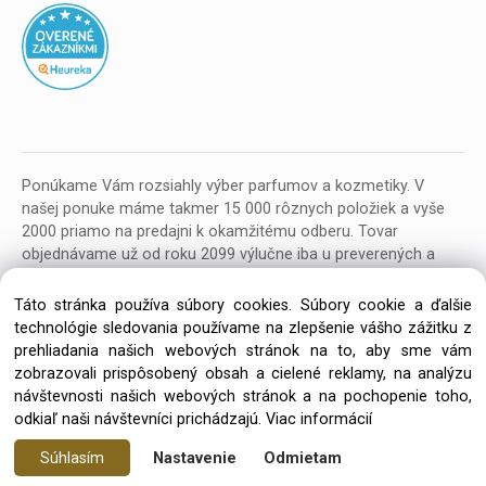
Ponúkame Vám rozsiahly výber parfumov a kozmetiky. V
našej ponuke máme takmer 15 000 rôznych položiek a vyše
2000 priamo na predajni k okamžitému odberu. Tovar
objednávame už od roku 2099 výlučne iba u preverených a
kvalitných veľkoobchodných dodávateľov z celej EU.
Táto stránka používa súbory cookies. Súbory cookie a ďalšie
technológie sledovania používame na zlepšenie vášho zážitku z
prehliadania našich webových stránok na to, aby sme vám
zobrazovali prispôsobený obsah a cielené reklamy, na analýzu
návštevnosti našich webových stránok a na pochopenie toho,
Copyright © 2026 Parfumeria ORION, All rights reserved
odkiaľ naši návštevníci prichádzajú.
Viac informácií
Súhlasím
Nastavenie
Odmietam
Vytvorené systémom ClickEshop.sk