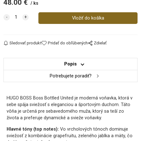
48.00
€
ks
Sledovať produkt
Pridať do obľúbených
Zdielať
Popis
Potrebujete poradiť?
HUGO BOSS Boss Bottled United je moderná voňavka, ktorá v
sebe spája sviežosť s eleganciou a športovým duchom. Táto
vôňa je určená pre sebavedomého muža, ktorý sa teší zo
života a preferuje dynamické a svieže voňavky.
Hlavné tóny (top notes):
Vo vrcholových tónoch dominuje
sviežosť z kombinácie grapefruitu, zeleného jablka a mäty, čo