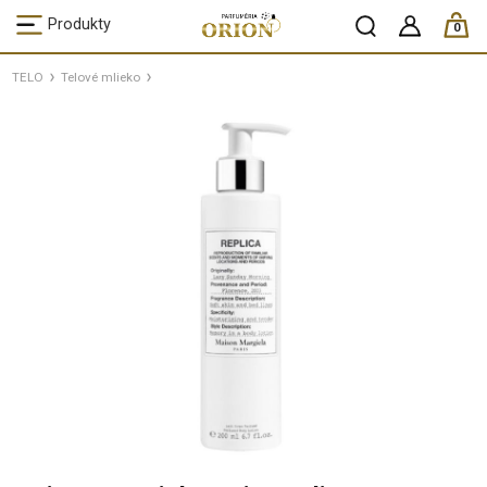
ks /
Produkty
0
TELO
Telové mlieko