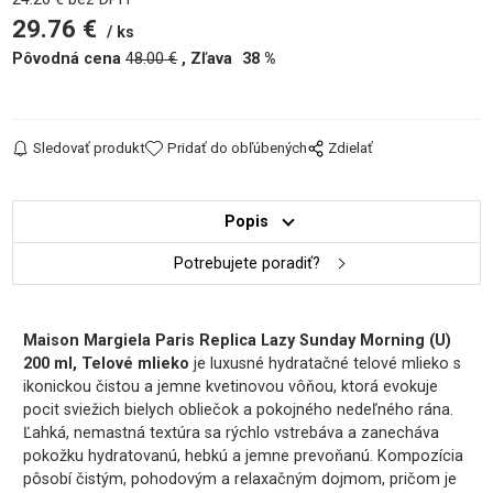
29.76
€
ks
Pôvodná cena
48.00
€
Zľava
38
%
Sledovať produkt
Pridať do obľúbených
Zdielať
Popis
Potrebujete poradiť?
Maison Margiela Paris Replica Lazy Sunday Morning (U)
200 ml, Telové mlieko
je luxusné hydratačné telové mlieko s
ikonickou čistou a jemne kvetinovou vôňou, ktorá evokuje
pocit sviežich bielych obliečok a pokojného nedeľného rána.
Ľahká, nemastná textúra sa rýchlo vstrebáva a zanecháva
pokožku hydratovanú, hebkú a jemne prevoňanú. Kompozícia
pôsobí čistým, pohodovým a relaxačným dojmom, pričom je