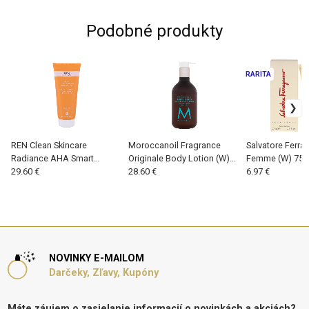
Podobné produkty
RARITA
REN Clean Skincare
Moroccanoil Fragrance
Salvatore Ferr
Radiance AHA Smart
Originale Body Lotion (W)
Femme (W) 75 m
Renewal (W) 200 ml, Telové
29.60 €
360ml, Telové mlieko
28.60 €
mlieko
6.97 €
mlieko
NOVINKY E-MAILOM
Darčeky, Zľavy, Kupóny
Máte záujem o zasielanie informacií o novinkách a akciách?