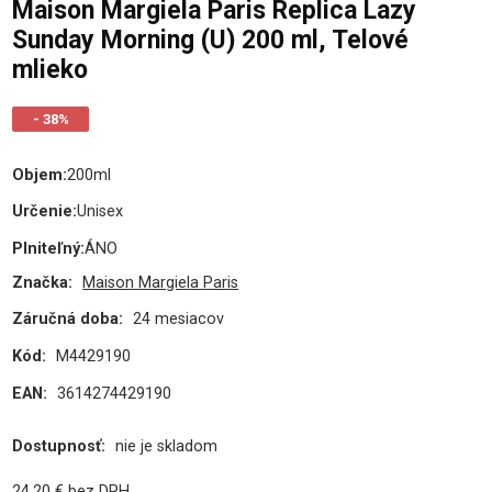
Maison Margiela Paris Replica Lazy
Sunday Morning (U) 200 ml, Telové
mlieko
- 38%
Objem
:
200ml
Určenie
:
Unisex
Plniteľný
:
ÁNO
Značka:
Maison Margiela Paris
Záručná doba:
24 mesiacov
Kód:
M4429190
EAN:
3614274429190
Dostupnosť:
nie je skladom
24.20
€
bez DPH