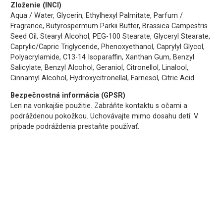
Zloženie (INCI)
Aqua / Water, Glycerin, Ethylhexyl Palmitate, Parfum /
Fragrance, Butyrospermum Parkii Butter, Brassica Campestris
Seed Oil, Stearyl Alcohol, PEG-100 Stearate, Glyceryl Stearate,
Caprylic/Capric Triglyceride, Phenoxyethanol, Caprylyl Glycol,
Polyacrylamide, C13-14 Isoparaffin, Xanthan Gum, Benzyl
Salicylate, Benzyl Alcohol, Geraniol, Citronellol, Linalool,
Cinnamyl Alcohol, Hydroxycitronellal, Farnesol, Citric Acid.
Bezpečnostná informácia (GPSR)
Len na vonkajšie použitie. Zabráňte kontaktu s očami a
podráždenou pokožkou. Uchovávajte mimo dosahu detí. V
prípade podráždenia prestaňte používať.