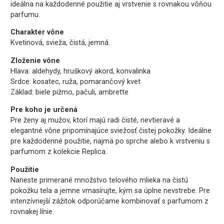
ideálna na každodenné použitie aj vrstvenie s rovnakou vôňou
parfumu.
Charakter vône
Kvetinová, svieža, čistá, jemná.
Zloženie vône
Hlava: aldehydy, hruškový akord, konvalinka
Srdce: kosatec, ruža, pomarančový kvet
Základ: biele pižmo, pačuli, ambrette
Pre koho je určená
Pre ženy aj mužov, ktorí majú radi čisté, nevtieravé a
elegantné vône pripomínajúce sviežosť čistej pokožky. Ideálne
pre každodenné použitie, najmä po sprche alebo k vrstveniu s
parfumom z kolekcie Replica.
Použitie
Naneste primerané množstvo telového mlieka na čistú
pokožku tela a jemne vmasírujte, kým sa úplne nevstrebe. Pre
intenzívnejší zážitok odporúčame kombinovať s parfumom z
rovnakej línie.