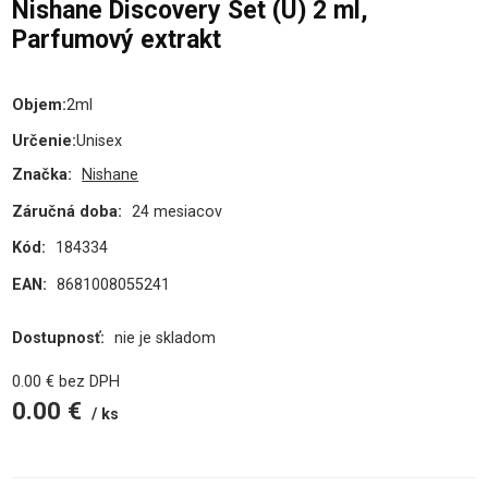
Nishane Discovery Set (U) 2 ml,
Parfumový extrakt
Objem
:
2ml
Určenie
:
Unisex
Značka:
Nishane
Záručná doba:
24 mesiacov
Kód:
184334
EAN:
8681008055241
Dostupnosť:
nie je skladom
0.00
€
bez DPH
0.00
€
ks