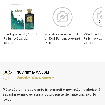
Khadlaj Island (U) 100 ml,
Swiss Arabian Incense 01
V Canto Alibi (U
Parfumový extrakt
(U) 50ml, Parfumový extrakt
Parfumový extra
43.20 €
57.30 €
70.00 €
NOVINKY E-MAILOM
Darčeky, Zľavy, Kupóny
Máte záujem o zasielanie informacií o novinkách a akciách?
Zadaním e-mailovej adresy potvrdzujete, že máte viac ako 16
rokov.