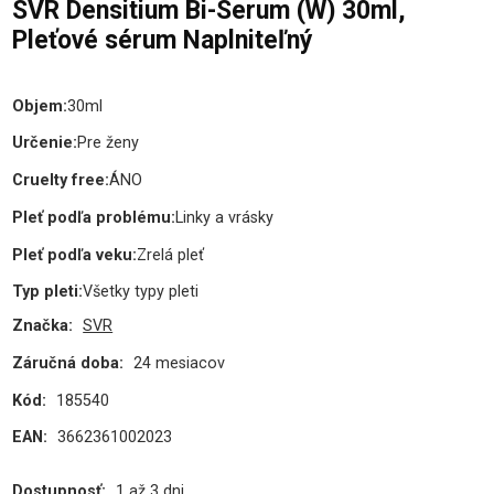
SVR Densitium Bi-Serum (W) 30ml,
Pleťové sérum Naplniteľný
Objem
:
30ml
Určenie
:
Pre ženy
Cruelty free
:
ÁNO
Pleť podľa problému
:
Linky a vrásky
Pleť podľa veku
:
Zrelá pleť
Typ pleti
:
Všetky typy pleti
Značka:
SVR
Záručná doba:
24 mesiacov
Kód:
185540
EAN:
3662361002023
Dostupnosť:
1 až 3 dni