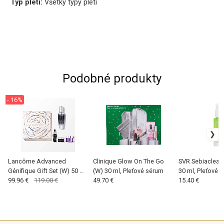
Typ pleti:
Všetky typy pleti
Podobné produkty
- 16%
Lancôme Advanced
Clinique Glow On The Go
SVR Sebiaclear
Génifique Gift Set (W) 50 ml,
(W) 30 ml, Pleťové sérum
30 ml, Pleťové 
Pleťové sérum
99.96 €
119.00 €
49.70 €
15.40 €