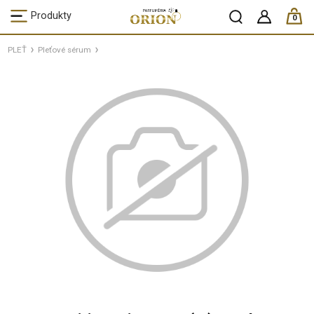
ks /
Produkty
0
PLEŤ
Pleťové sérum