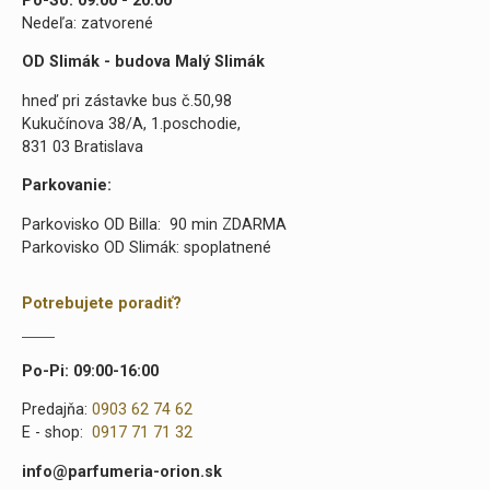
Po-So: 09:00 - 20:00
Nedeľa: zatvorené
OD Slimák - budova Malý Slimák
hneď pri zástavke bus č.50,98
Kukučínova 38/A, 1.poschodie,
831 03 Bratislava
Parkovanie:
Parkovisko OD Billa: 90 min ZDARMA
Parkovisko OD Slimák: spoplatnené
Potrebujete poradiť?
Po-Pi: 09:00-16:00
Predajňa:
0903 62 74 62
E - shop:
0917 71 71 32
info@parfumeria-orion.sk