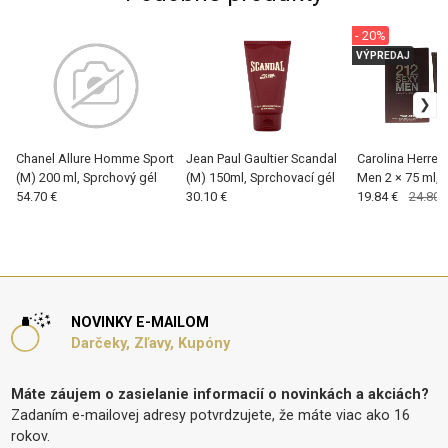
- 20%
VÝPREDAJ
Chanel Allure Homme Sport
Jean Paul Gaultier Scandal
Carolina Herrer
(M) 200 ml, Sprchový gél
(M) 150ml, Sprchovací gél
Men 2 × 75 ml, 
54.70 €
30.10 €
sada (M)
19.84 €
24.80 
NOVINKY E-MAILOM
Darčeky, Zľavy, Kupóny
Máte záujem o zasielanie informacií o novinkách a akciách?
Zadaním e-mailovej adresy potvrdzujete, že máte viac ako 16
rokov.