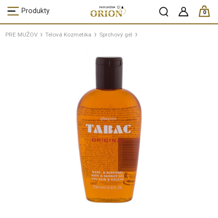
ks /
Produkty
0
PRE MUŽOV
Telová Kozmetika
Sprchový gél