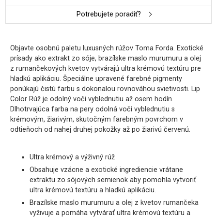
Potrebujete poradiť?
Objavte osobnú paletu luxusných rúžov Toma Forda. Exotické
prísady ako extrakt zo sóje, brazílske maslo murumuru a olej
z rumančekových kvetov vytvárajú ultra krémovú textúru pre
hladkú aplikáciu. Špeciálne upravené farebné pigmenty
ponúkajú čistú farbu s dokonalou rovnováhou svietivosti. Lip
Color Rúž je odolný voči vyblednutiu až osem hodín.
Dlhotrvajúca farba na pery odolná voči vyblednutiu s
krémovým, žiarivým, skutočným farebným povrchom v
odtieňoch od nahej druhej pokožky až po žiarivú červenú.
Ultra krémový a výživný rúž
Obsahuje vzácne a exotické ingrediencie vrátane
extraktu zo sójových semienok aby pomohla vytvoriť
ultra krémovú textúru a hladkú aplikáciu.
Brazílske maslo murumuru a olej z kvetov rumančeka
vyživuje a pomáha vytvárať ultra krémovú textúru a