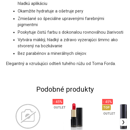
hladkú aplikáciu
Okamžite hydratuje a ošetruje pery
Zmiešané so špeciálne upravenými farebnými
pigmentmi
Poskytuje čistú farbu s dokonalou rovnováhou žiarivosti
Vytvára mäkký, hladký a zdravo vyzerajúci šmrnc ako
stvorený na bozkávanie
Bez parabénov a minerálnych olejov.
Elegantný a vzrušujúci odtieň tuhého rúžu od Toma Forda.
Podobné produkty
- 45%
- 45%
OUTLET
TOP
OUTLET