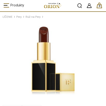
ks /
Produkty
0
LÍČENIE
Pery
Rúž na Pery