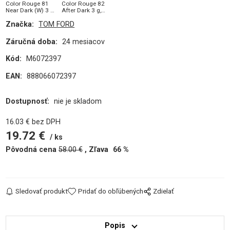
Color Rouge 81
Color Rouge 82
Near Dark (W) 3 g,
After Dark 3 g,
Rúž
Rúž (Pôvodná
Značka:
TOM FORD
cena € 58,-)
Záručná doba:
24 mesiacov
Kód:
M6072397
EAN:
888066072397
Dostupnosť:
nie je skladom
16.03
€
bez DPH
19.72
€
ks
Pôvodná cena
58.00
€
Zľava
66
%
Sledovať produkt
Pridať do obľúbených
Zdielať
Popis