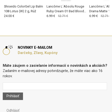
Shiseido ColorGel Lip Balm
Lancôme L´Absolu Rouge
Lancôme L´Abs
108 Lotus (W) 2 g, Rúž
Ruby Cream 01 Bad Blood
Drama Matte 19
24.00 €
Ruby 1.6 g, Rúž
6.99 €
12.71 €
Touch (W) 1.3 g
6.99 €
12.71 €
NOVINKY E-MAILOM
Darčeky, Zľavy, Kupóny
Máte záujem o zasielanie informacií o novinkách a akciách?
Zadaním e-mailovej adresy potvrdzujete, že máte viac ako 16
rokov.
Prihlásiť
Odhlásiť