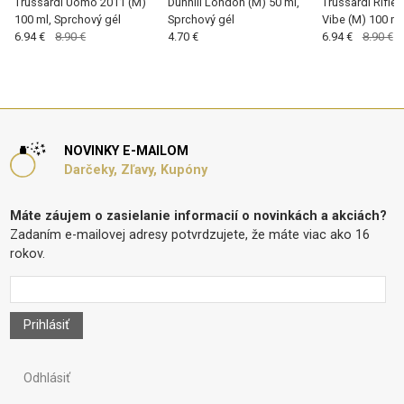
Trussardi Uomo 2011 (M)
Dunhill London (M) 50 ml,
Trussardi Rifle
100 ml, Sprchový gél
Sprchový gél
Vibe (M) 100 ml
6.94 €
8.90 €
4.70 €
gel
6.94 €
8.90 €
NOVINKY E-MAILOM
Darčeky, Zľavy, Kupóny
Máte záujem o zasielanie informacií o novinkách a akciách?
Zadaním e-mailovej adresy potvrdzujete, že máte viac ako 16
rokov.
Prihlásiť
Odhlásiť