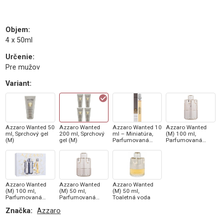
Objem
:
4 x 50ml
Určenie
:
Pre mužov
Variant
:
Azzaro Wanted 50
Azzaro Wanted
Azzaro Wanted 10
Azzaro Wanted
ml, Sprchový gel
200 ml, Sprchový
ml – Miniatúra,
(M) 100 ml,
(M)
gel (M)
Parfumovaná
Parfumovaná
voda (M)
voda
Azzaro Wanted
Azzaro Wanted
Azzaro Wanted
(M) 100 ml,
(M) 50 ml,
(M) 50 ml,
Parfumovaná
Parfumovaná
Toaletná voda
voda
voda
Značka:
Azzaro