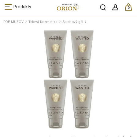
ks /
Produkty
0
PRE MUŽOV
Telová Kozmetika
Sprchový gél