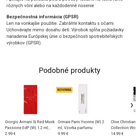
rôznych vôní alebo na každodenné nosenie.
Bezpečnostná informácia (GPSR)
Len na vonkajšie použitie. Zabráňte kontaktu s očami.
Uchovávajte mimo dosahu detí. Výrobok spĺňa požiadavky
nariadenia Európskej únie o bezpečnosti spotrebiteľských
výrobkov (GPSR).
Podobné produkty
NOVINKA
Giorgio Armani Si Red Musk
Ormaie Paris Yvonne (W) 2
Clive Christian P
Passione EdP (W) 1.2 ml,
ml, Vzorka parfumu
Collection Wood
Vzorka parfumu
2.99 €
9.99 €
2 ml, Vzorka p
14.99 €