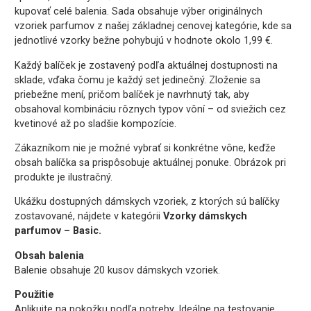
kupovať celé balenia. Sada obsahuje výber originálnych
vzoriek parfumov z našej základnej cenovej kategórie, kde sa
jednotlivé vzorky bežne pohybujú v hodnote okolo 1,99 €.
Každý balíček je zostavený podľa aktuálnej dostupnosti na
sklade, vďaka čomu je každý set jedinečný. Zloženie sa
priebežne mení, pričom balíček je navrhnutý tak, aby
obsahoval kombináciu rôznych typov vôní – od sviežich cez
kvetinové až po sladšie kompozície.
Zákazníkom nie je možné vybrať si konkrétne vône, keďže
obsah balíčka sa prispôsobuje aktuálnej ponuke. Obrázok pri
produkte je ilustračný.
Ukážku dostupných dámskych vzoriek, z ktorých sú balíčky
zostavované, nájdete v kategórii
Vzorky dámskych
parfumov – Basic.
Obsah balenia
Balenie obsahuje 20 kusov dámskych vzoriek.
Použitie
Aplikujte na pokožku podľa potreby. Ideálne na testovanie