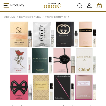
ks /
Produkty
0
PARFUMY
Dámske Parfumy
Vzorky parfumov