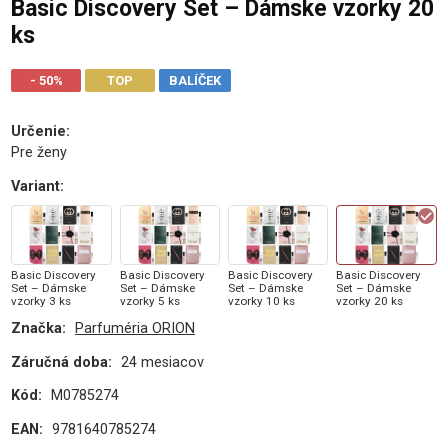
Basic Discovery Set – Dámske vzorky 20
ks
- 50%
TOP
BALÍČEK
Určenie
:
Pre ženy
Variant
:
Basic Discovery
Basic Discovery
Basic Discovery
Basic Discovery
Set – Dámske
Set – Dámske
Set – Dámske
Set – Dámske
vzorky 3 ks
vzorky 5 ks
vzorky 10 ks
vzorky 20 ks
Značka:
Parfuméria ORION
Záručná doba:
24 mesiacov
Kód:
M0785274
EAN:
9781640785274