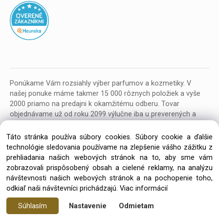
Ponúkame Vám rozsiahly výber parfumov a kozmetiky. V
našej ponuke máme takmer 15 000 rôznych položiek a vyše
2000 priamo na predajni k okamžitému odberu. Tovar
objednávame už od roku 2099 výlučne iba u preverených a
kvalitných veľkoobchodných dodávateľov z celej EU.
Táto stránka používa súbory cookies. Súbory cookie a ďalšie
technológie sledovania používame na zlepšenie vášho zážitku z
prehliadania našich webových stránok na to, aby sme vám
zobrazovali prispôsobený obsah a cielené reklamy, na analýzu
návštevnosti našich webových stránok a na pochopenie toho,
Copyright © 2026 Parfumeria ORION, All rights reserved
odkiaľ naši návštevníci prichádzajú.
Viac informácií
Súhlasím
Nastavenie
Odmietam
Vytvorené systémom ClickEshop.sk