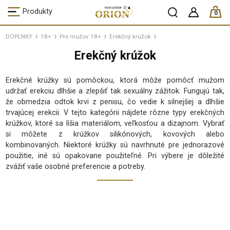
ks /
Produkty
0
DOPLNKY
18+
Pre mužov 18+
Erekčný krúžok
Erekčný krúžok
Erekčné krúžky sú pomôckou, ktorá môže pomôcť mužom
udržať erekciu dlhšie a zlepšiť tak sexuálny zážitok. Fungujú tak,
že obmedzia odtok krvi z penisu, čo vedie k silnejšej a dlhšie
trvajúcej erekcii. V tejto kategórii nájdete rôzne typy erekčných
krúžkov, ktoré sa líšia materiálom, veľkosťou a dizajnom. Vybrať
si môžete z krúžkov silikónových, kovových alebo
kombinovaných. Niektoré krúžky sú navrhnuté pre jednorazové
použitie, iné sú opakovane použiteľné. Pri výbere je dôležité
zvážiť vaše osobné preferencie a potreby.