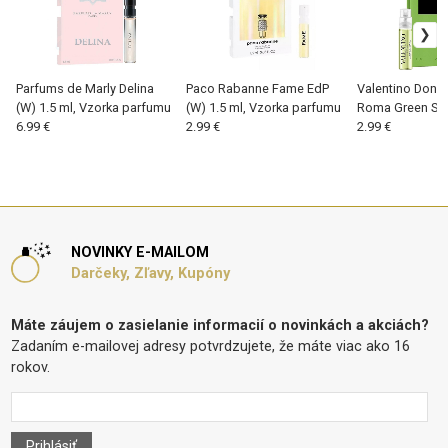
Parfums de Marly Delina
Paco Rabanne Fame EdP
Valentino Donna
(W) 1.5 ml, Vzorka parfumu
(W) 1.5 ml, Vzorka parfumu
Roma Green St
6.99 €
2.99 €
(W) 1.2 ml , Vz
2.99 €
NOVINKY E-MAILOM
Darčeky, Zľavy, Kupóny
Máte záujem o zasielanie informacií o novinkách a akciách?
Zadaním e-mailovej adresy potvrdzujete, že máte viac ako 16
rokov.
Prihlásiť