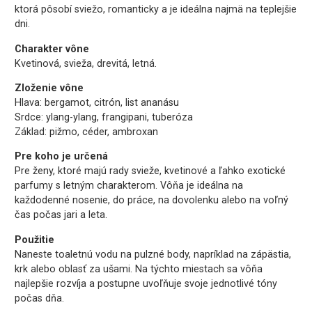
ktorá pôsobí sviežo, romanticky a je ideálna najmä na teplejšie
dni.
Charakter vône
Kvetinová, svieža, drevitá, letná.
Zloženie vône
Hlava: bergamot, citrón, list ananásu
Srdce: ylang-ylang, frangipani, tuberóza
Základ: pižmo, céder, ambroxan
Pre koho je určená
Pre ženy, ktoré majú rady svieže, kvetinové a ľahko exotické
parfumy s letným charakterom. Vôňa je ideálna na
každodenné nosenie, do práce, na dovolenku alebo na voľný
čas počas jari a leta.
Použitie
Naneste toaletnú vodu na pulzné body, napríklad na zápästia,
krk alebo oblasť za ušami. Na týchto miestach sa vôňa
najlepšie rozvíja a postupne uvoľňuje svoje jednotlivé tóny
počas dňa.