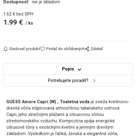
Dostupnosť:
nie je skladom
1.62
€
bez DPH
1.99
€
ks
Sledovať produkt
Pridať do obľúbených
Zdielať
Popis
Potrebujete poradiť?
GUESS Amore Capri (W) , Toaletná voda
je svieža kvetinovo-
drevitá vôňa inšpirovaná atmosférou talianskeho ostrova
Capri, jeho slnečnými plážami a citrusovou vôňou
stredomorského vzduchu. Kompozícia spája energické
citrusové tóny s exotickými kvetmi a jemným drevitým
základom. Výsledkom je ľahká, ženská a elegantná vôňa,