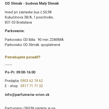
OD Slimák - budova Malý Slimák
hneď pri zástavke bus č.50,98
Kukučínova 38/A, 1.poschodie,
831 03 Bratislava
Parkovanie:
Parkovisko OD Billa: 90 min ZDARMA
Parkovisko OD Slimák: spoplatnené
Potrebujete poradiť?
Po-Pi: 09:00-16:00
Predajňa:
0903 62 74 62
E - shop:
0917 71 71 32
info@parfumeria-orion.sk
Parfumériu ORION nájdete aj na: