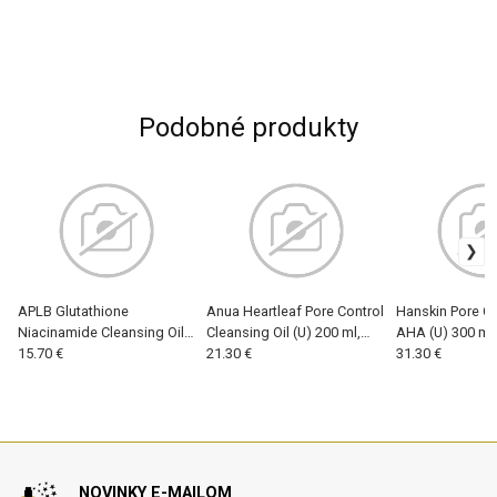
Podobné produkty
APLB Glutathione
Anua Heartleaf Pore Control
Hanskin Pore Cl
Niacinamide Cleansing Oil
Cleansing Oil (U) 200 ml,
AHA (U) 300 ml, 
(U) 105 ml, Čistiaci olej
15.70 €
Čistiaci olej
21.30 €
31.30 €
NOVINKY E-MAILOM