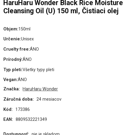
HaruHaru Wonder Black Rice Moisture
Cleansing Oil (U) 150 ml, Čistiaci olej
Objem
:
150ml
Určenie
:
Unisex
Cruelty free
:
ÁNO
Prírodný
:
ÁNO
Typ pleti
:
Všetky typy pleti
Vegan
:
ÁNO
Značka:
HaruHaru Wonder
Záručná doba:
24 mesiacov
Kód:
173386
EAN:
8809532221349
Dostupnosť:
nie je skladom