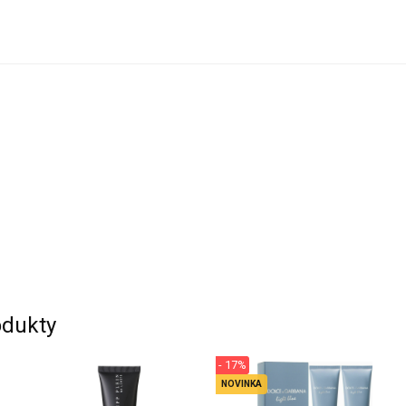
dukty
- 17%
NOVINKA