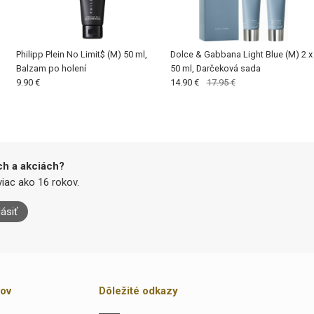
Philipp Plein No Limit$ (M) 50 ml,
Dolce & Gabbana Light Blue (M) 2 x
Balzam po holení
50 ml, Darčeková sada
9.90 €
14.90 €
17.95 €
ch a akciách?
iac ako 16 rokov.
lásiť
kov
Dôležité odkazy