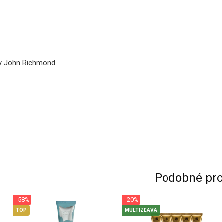
y John Richmond.
Podobné pro
- 58%
- 20%
TOP
MULTIZĽAVA