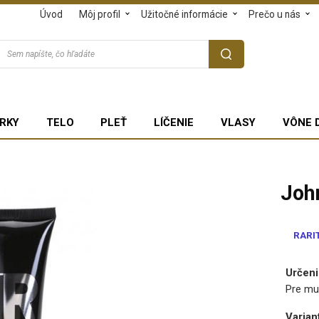
Úvod
Môj profil
Užitočné informácie
Prečo u nás
RKY
TELO
PLEŤ
LÍČENIE
VLASY
VÔNE 
Joh
RARI
Určeni
Pre mu
Varian