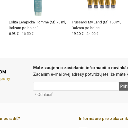
Lolita Lempicka Homme (M) 75 ml,
Trussardi My Land (M) 150 ml,
Balzam po holení
Balzam po holení
6.93 €
16.50 €
19.20 €
24.00 €
Máte záujem o zasielanie informacií o novinká
LOM
Zadaním e-mailovej adresy potvrdzujete, že máte v
upóny
Prih
Odhlásiť
te poradiť?
Informácie pre zákazní