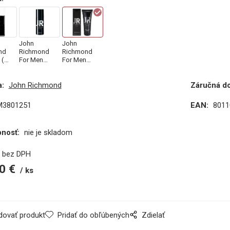
John
John
nd
Richmond
Richmond
 (M)
For Men
For Men
-
150 ml,
100 ml,
Dezodorant
Balzam po
:
John Richmond
Záručná d
á
(M)
holení (M)
M3801251
EAN:
8011
pnosť:
nie je skladom
€
bez DPH
0
€
ks
dovať produkt
Pridať do obľúbených
Zdielať