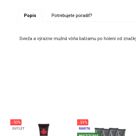
Popis
Potrebujete poradiť?
Svieža a výrazne mužná vôňa balzamu po holení od značk
- 50%
- 33%
OUTLET
RARITA
MULTIZĽAVA