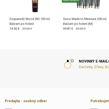
Dsquared2 Wood (M) 100 ml,
Gucci Made to Measure 200 ml,
Balzam po holení
Balzam po holení (M)
14.50 €
29.00 €
39.87 €
59.50 €
NOVINKY E-MAI
Darčeky, Zľavy, K
Predajňa - osobný odber
Potrebuje