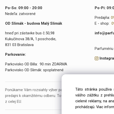
Po-So: 09:00 - 20:00
Po-Pi: 09:
Nedeľa: zatvorené
Predajňa:
0
OD Slimák - budova Malý Slimák
E - shop:
0
hneď pri zástavke bus č.50,98
info@parf
Kukučínova 38/A, 1.poschodie,
831 03 Bratislava
Parfumériu 
Parkovanie:
Instagr
Parkovisko OD Billa: 90 min ZDARMA
Parkovisko OD Slimák: spoplatnené
Táto stránka používa 
Ponúkame Vám rozsiahly výber parfumov a kozmetiky. V našej p
vášho zážitku z prehl
predajni k okamžitému odberu. Tovar objednávame už od roku 20
cielené reklamy, na an
z celej EU.
prichádzajú.
Viac infor