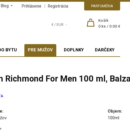
Blog
|
Prihlásenie
Registrácia
PARFUMÉRIA
Košík
€ / EUR
0
ks /
0.00 €
DO BYTU
PRE MUŽOV
DOPLNKY
DARČEKY
n Richmond For Men 100 ml, Balza
TA
e
:
Objem
:
žov
100ml
t
: