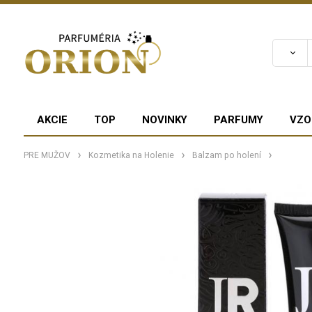
AKCIE
TOP
NOVINKY
PARFUMY
VZO
PRE MUŽOV
Kozmetika na Holenie
Balzam po holení