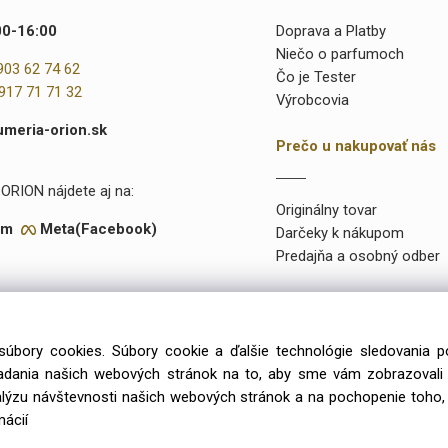
00-16:00
Doprava a Platby
Niečo o parfumoch
903 62 74 62
Čo je Tester
917 71 71 32
Výrobcovia
umeria-orion.sk
Prečo u nakupovať nás
ORION nájdete aj na:
Originálny tovar
am
Meta(Facebook)
Darčeky k nákupom
Predajňa a osobný odber
súbory cookies. Súbory cookie a ďalšie technológie sledovania 
onuke máme takmer 15 000 rôznych položiek a vyše 2000 priamo na
iadania našich webových stránok na to, aby sme vám zobrazoval
99 výlučne iba u preverených a kvalitných veľkoobchodných dodávat
alýzu návštevnosti našich webových stránok a na pochopenie toho, 
mácií