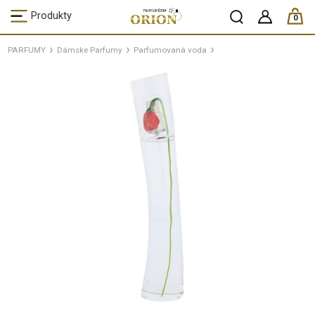
ks /
Produkty
0
PARFUMY
Dámske Parfumy
Parfumovaná voda