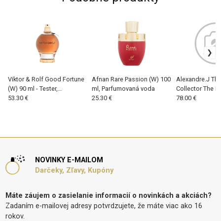
Viktor & Rolf Good Fortune
Afnan Rare Passion (W) 100
Alexandre.J The
(W) 90 ml - Tester,
ml, Parfumovaná voda
Collector The M
Parfumovaná voda
53.30 €
25.30 €
Amber (W) 100 
78.00 €
Parfumovaná v
NOVINKY E-MAILOM
Darčeky, Zľavy, Kupóny
Máte záujem o zasielanie informacií o novinkách a akciách?
Zadaním e-mailovej adresy potvrdzujete, že máte viac ako 16
rokov.