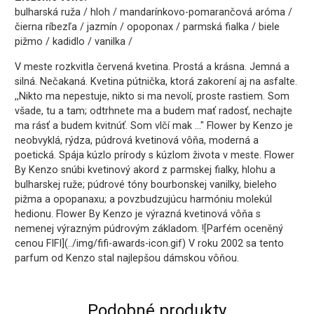
bulharská ruža / hloh / mandarínkovo-pomarančová aróma /
čierna ríbezľa / jazmín / opoponax / parmská fialka / biele
pižmo / kadidlo / vanilka /
V meste rozkvitla červená kvetina. Prostá a krásna. Jemná a
silná. Nečakaná. Kvetina pútnička, ktorá zakorení aj na asfalte.
,,Nikto ma nepestuje, nikto si ma nevolí, proste rastiem. Som
všade, tu a tam; odtrhnete ma a budem mať radosť, nechajte
ma rásť a budem kvitnúť. Som vlčí mak ..." Flower by Kenzo je
neobvyklá, rýdza, púdrová kvetinová vôňa, moderná a
poetická. Spája kúzlo prírody s kúzlom života v meste. Flower
By Kenzo snúbi kvetinový akord z parmskej fialky, hlohu a
bulharskej ruže; púdrové tóny bourbonskej vanilky, bieleho
pižma a opopanaxu; a povzbudzujúcu harmóniu molekúl
hedionu. Flower By Kenzo je výrazná kvetinová vôňa s
nemenej výrazným púdrovým základom. ![Parfém oceněný
cenou FIFI](../img/fifi-awards-icon.gif) V roku 2002 sa tento
parfum od Kenzo stal najlepšou dámskou vôňou.
Podobné produkty